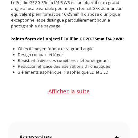
Le Fujiflm GF 20-35mm f/4 R WR est un objectif ultra grand-
angle à focale variable pour moyen format GFX donnant un
équivalent plein format de 16-28mm. Il dispose d'un piqué
exceptionnel et se distingue particulièrement pour la
photographie de paysage.
Points forts de l'objectif Fujifilm GF 20-35mm f/4 R WR :
Objectif moyen format ultra grand angle
Design compact et léger
Résistant à diverses conditions météorologiques
Réduction efficace des aberrations chromatiques
3 éléments asphérique, 1 asphérique ED et 3 ED
Une distorsion minimale sur un ultra grand angle
Afficher la suite
Quatre éléments asphériques sont présentés dans la
conception optique pour une netteté améliorée avec une
distorsion minimale. En outre, un élément de dispersion
extra-faible et un élément de dispersion super extra-bas
sont également utilisés pour réduire les franges de couleur
et les aberrations chromatiques sur toute la plage de zoom
pour plus de clarté.
Accessoires
+