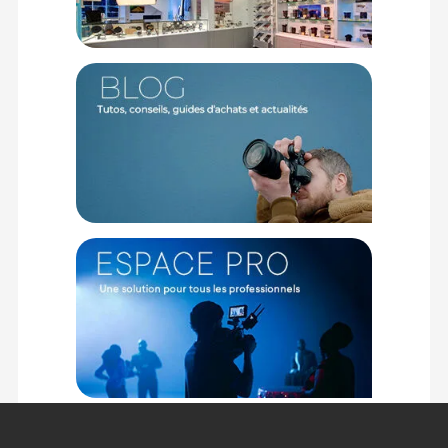
F22 à F4
Nombre de lames
9 (ouverture de diaphragme circulaire)
Crantage
1 / 3EV (16 crans)
Gamme mise au point
35cm - (Grand angle)
Grossissement max
0.14x
CARACTERISTIQUES
Dimensions
88.5mm × 112.5mm (Grand angle)
Poids
725g
Taille du filtre
82mm
CONTENU DU CARTON
1x Bouchon d'objectif FLCP-80
1x Bouchon d'objectif arrière RLCP-002
1x Pare-soleil