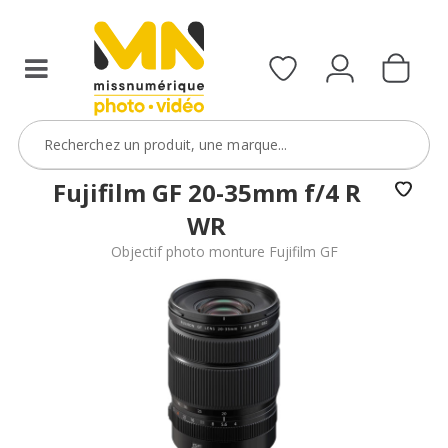
filtres
avec
le
code
ObjectifFiltre5
VOIR L'OFFRE
Fujifilm GF 20-35mm f/4 R
WR
Objectif photo monture Fujifilm GF