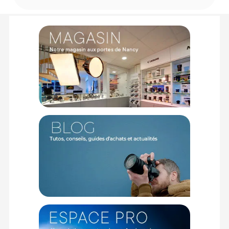
f/2.8 DG DN Contemporary monture Sony E :
GÉNÉRAL
Fabricant : Sigma
Référence : 592965
TECHNIQUE
Monture : Sony E
Focale : 28 – 70mm
Ouverture : f/2.8 à f/22
Angle de vision : 75,4 à 34,3 degrés
Distance de mise au point min. : 19 à 38cm
Mise au point : AF-S ; AF-A ; AF-C ; MF ; AF sur les yeux
Compatibilité avec les corrections optiques intégrées : Oui
Rapport de reproduction max. : 1:3.3 (W) ; 1:4.6 (T)
CONCEPTION OPTIQUE
Composition : 16 éléments en 12 groupes
Nombre de lamelles : 9
Taille de filtre : 67mm