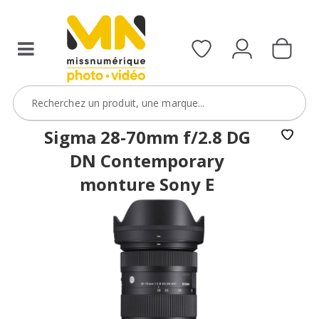
filtres
avec
le
code
ObjectifFiltre5
VOIR L'OFFRE
Sigma 28-70mm f/2.8 DG
DN Contemporary
monture Sony E