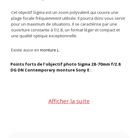
Cet objectif Sigma est un zoom polyvalent qui couvre une
plage focale fréquemment utilisée. Il pourra donc vous servir
pour un maximum de situations. Il se caractérise par une
ouverture constante à f/2.8, un format léger et compact et
une qualité optique exceptionnelle.
Existe aussi en
monture L
.
Points forts de l'objectif photo Sigma 28-70mm f/2.8
DG DN Contemporary monture Sony E :
Zoom polyvalent
Afficher la suite
Le Sigma 28-70 f/2.8 DG DN Contemporary privilégie la
compacité et la polyvalence. En plus d'offrir une plage focale
courante pour un maximum de situations, il a une ouverture
constante à f/2.8. Il prend en charge la mise au point
manuelle et automatique. Cela inclut les modes AF avancés
tels que le suivi des yeux. Le moteur AF est silencieux et