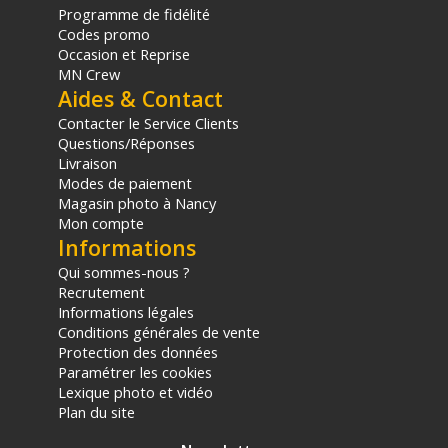
(2) Sous réserve d'éligibilité.
Programme de fidélité
(3) Nombre de points Fidélité estimés, hors remises au panier, basé
Codes promo
sur le prix TTC en €, les points seront effectivement calculés dans le
Occasion et Reprise
panier.
MN Crew
Aides & Contact
Contacter le Service Clients
Questions/Réponses
Livraison
Modes de paiement
Magasin photo à Nancy
Mon compte
Informations
Qui sommes-nous ?
Recrutement
Informations légales
Conditions générales de vente
Protection des données
Paramétrer les cookies
Lexique photo et vidéo
Plan du site