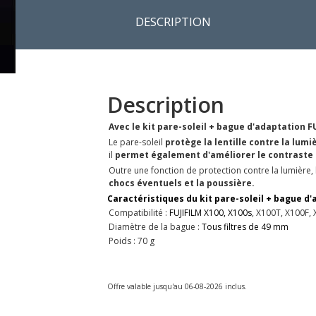
DESCRIPTION
Description
Avec le kit pare-soleil + bague d'adaptation FU
Le pare-soleil
protège la lentille contre la lumi
il
permet également d'améliorer le contraste 
Outre une fonction de protection contre la lumière, 
chocs éventuels
et la poussière.
Caractéristiques du kit pare-soleil + bague d'
Compatibilité :
FUJIFILM X100, X100s
, X100T, X100F,
Diamètre de la bague :
Tous filtres de 49 mm
Poids : 70 g
Offre valable jusqu'au 06-08-2026 inclus.