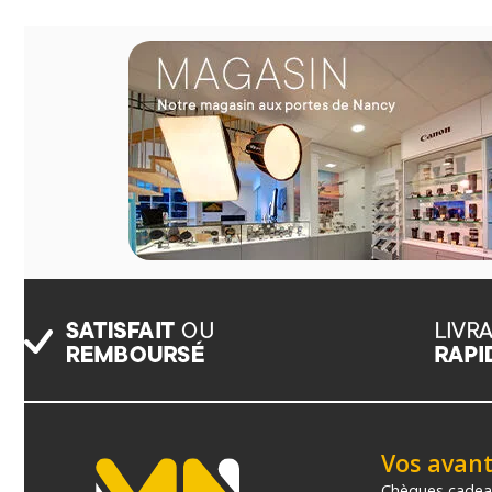
Vos avan
Chèques cade