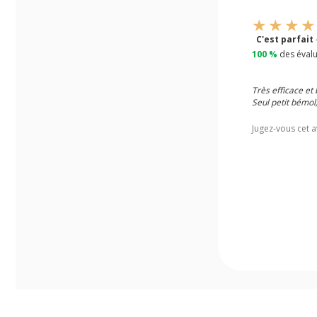
C'est parfait
100 %
des évalu
Très efficace et 
Seul petit bémol,
Jugez-vous cet a