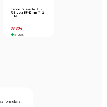
Canon Pare-soleil ES-
Nikon pare-soleil HB-39
73B pour RF 45mm f/1.2
pour AF-S DX 18-300mm
STM
f/3.5-5.6 VR
38,90 €
31,90 €
En stock
En stock
ce formulaire.