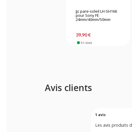
Jjc pare-soleil LH-SH166
pour Sony FE
24mm/40mm/50mm
39,90 €
En stock
Avis clients
1
avis
Les avis produits d