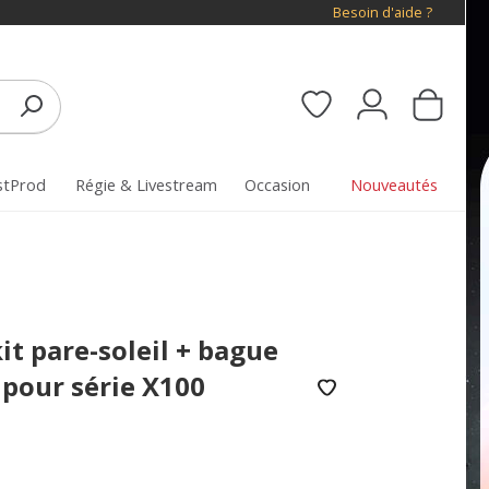
Besoin d'aide ?
stProd
Régie & Livestream
Occasion
Nouveautés
it pare-soleil + bague
 pour série X100