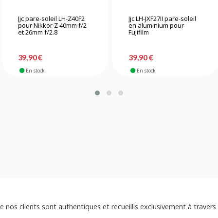
Jjc pare-soleil LH-Z40F2
Jjc LH-JXF27II pare-soleil
pour Nikkor Z 40mm f/2
en aluminium pour
et 26mm f/2.8
Fujifilm
39,90 €
39,90 €
En stock
En stock
e nos clients sont authentiques et recueillis exclusivement à travers 