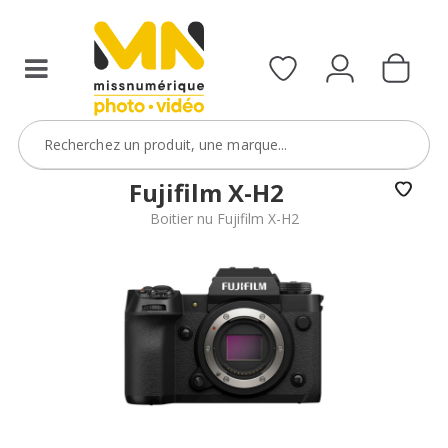
reflex,
compact,
bridge
ou
étanche)
avec
le
code
Fujifilm X-H2
BoitierBatterie5
Boitier nu Fujifilm X-H2
VOIR L'OFFRE