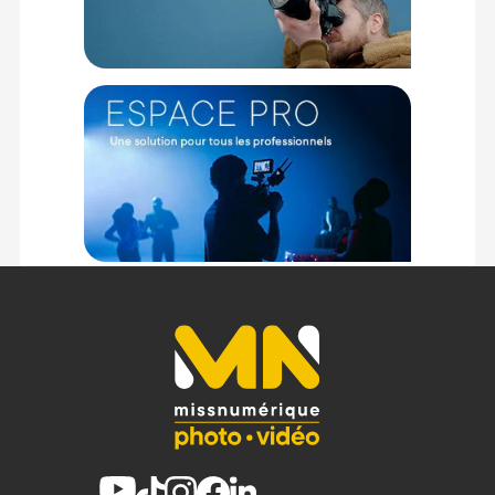
Ajouter un transmetteur de fichier (en option)
Le transmetteur de fichier FT-XH est doté d’une connexion
LAN filaire et d’une communication sans fil à haut débit. Une
fonctionnalité essentielle pour les prises de vue connectée
en studio ou en reportage sur le terrain. Ce transmetteur
peut également être utilisé comme poignée verticale. 2
Batteries NP-W235 peuvent être accueillies dans ce
transmetteur.
Fonctions vidéo
Le couple capteur/ processeur permet d’enregistrer en
interne des vidéos 4:2:2 10 bits à 8k/30p. Le mode 4K peut
grimper jusqu'à 60p pour produire des ralentis
spectaculaires d’une grande qualité. Le tout complété par le
nouveau Flo-2 et du ProRes 422 en interne.
Caractéristiques de l’appareil hybride Fujifilm X-H2 :
GÉNÉRAL
Marque : Fujifilm
Catégorie : Boitier
Modèle : X-H2