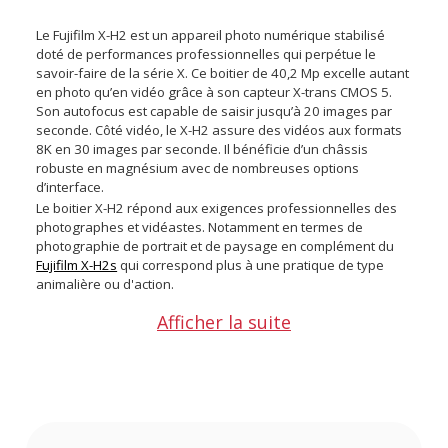
Le Fujifilm X-H2 est un appareil photo numérique stabilisé
doté de performances professionnelles qui perpétue le
savoir-faire de la série X. Ce boitier de 40,2 Mp excelle autant
en photo qu’en vidéo grâce à son capteur X-trans CMOS 5.
Son autofocus est capable de saisir jusqu’à 20 images par
seconde. Côté vidéo, le X-H2 assure des vidéos aux formats
8K en 30 images par seconde. Il bénéficie d’un châssis
robuste en magnésium avec de nombreuses options
d’interface.
Le boitier X-H2 répond aux exigences professionnelles des
photographes et vidéastes. Notamment en termes de
photographie de portrait et de paysage en complément du
Fujifilm X-H2s
qui correspond plus à une pratique de type
animalière ou d'action.
Afficher la suite
Existe aussi en :
Kit Fujifilm X-H2 + XF 16-80mm f/4 R OIS WR
Points forts de l’appareil hybride Fujifilm X-H2 :
Capteur APS-C X-trans CMOS 5 rétroéclairé de 40,2 Mp