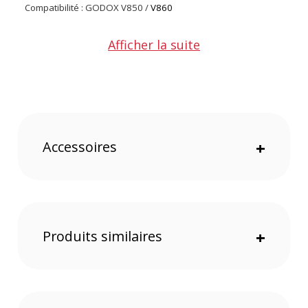
Compatibilité : GODOX V850 /
V860
Afficher la suite
Accessoires
+
Offre valable jusqu'au 07-08-2026 inclus.
Produits similaires
+
Code EAN batterie Li-ion GODOX VB18 pour flash V850/V860 :
6952344207437
Garantie 2 ans