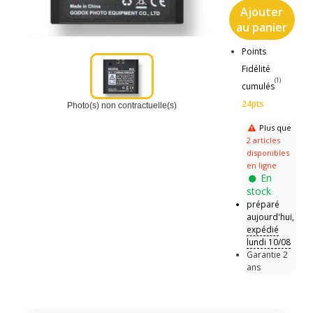
Ajouter
au panier
Points
Fidélité
(1)
cumulés
24pts
Photo(s) non contractuelle(s)
Plus que
2 articles
disponibles
en ligne
En
stock
préparé
aujourd'hui,
expédié
lundi 10/08
Garantie 2
ans