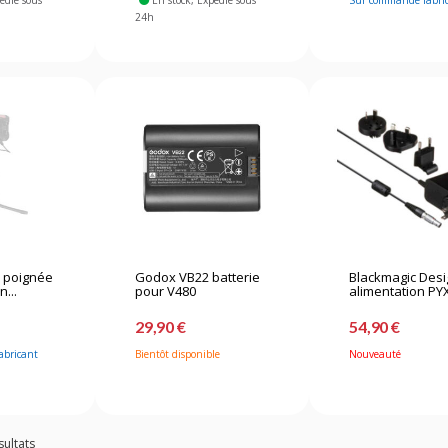
pédié sous
En stock
, Expédié sous
Sur commande fabri
24h
3 poignée
Godox VB22 batterie
Blackmagic Des
n...
pour V480
alimentation PYX
29,90 €
54,90 €
abricant
Bientôt disponible
Nouveauté
sultats