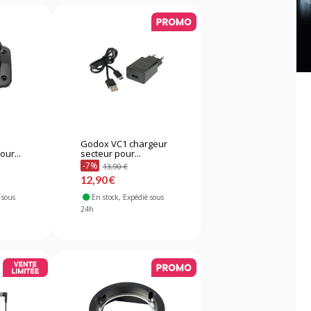
Godox VC1 chargeur
ur...
secteur pour...
-7%
13,90 €
12,90 €
 sous
En stock
, Expédié sous
24h