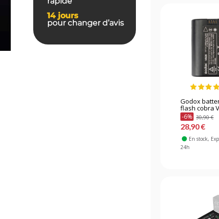
Godox batter
flash cobra 
-6%
30,90 €
28,90 €
En stock
, Ex
24h