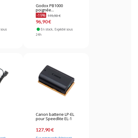
Godox PB1000
poignée...
-19%
119,90 €
96,90 €
 sous
En stock
, Expédié sous
24h
Canon batterie LP-EL
pour Speedlite EL-1
127,90 €