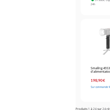
En stock
, Ex
24h
Smallrig 455
d'alimentatio
198,90 €
Sur commande f
Produits
1
à
24
sur
24
ré