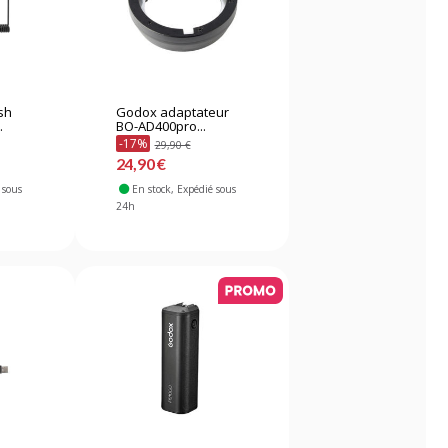
sh
Godox adaptateur
.
BO-AD400pro...
-17%
29,90 €
24,90 €
 sous
En stock
, Expédié sous
24h