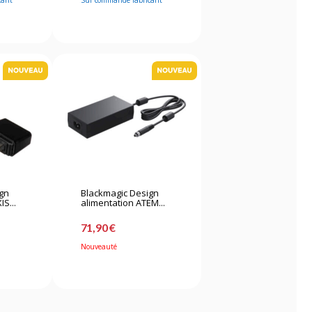
cant
Sur commande fabricant
ign
Blackmagic Design
IS...
alimentation ATEM...
71,90 €
Nouveauté