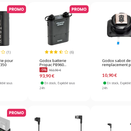
(1)
(6)
ie pour
Godox batterie
Godox sabot de
V350
Propac PB960...
remplacement po
-9%
102,90 €
10,90 €
93,90 €
pédié sous
En stock
, Expédié sous
En stock
, Expédié
24h
24h