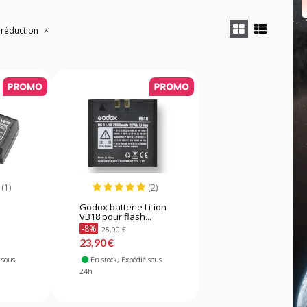
 réduction
(1)
(2)
Godox batterie Li-ion
VB18 pour flash...
-8%
25,90 €
23,90 €
 sous
En stock
, Expédié sous
24h