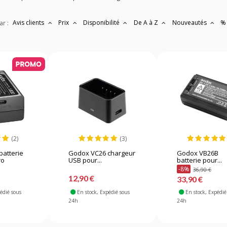
Avis clients
Prix
Disponibilité
De A à Z
Nouveautés
%
ar :
(2)
(3)
batterie
Godox VC26 chargeur
Godox VB26B
ro
USB pour...
batterie pour...
-8%
36,90 €
12,90 €
33,90 €
pédié sous
En stock
, Expédié sous
En stock
, Expédié
24h
24h