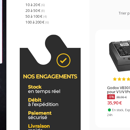
10 à 20 €
(6)
20 à 50 €
(8)
Trier p
50 à 100 €
(4)
100 à 200 €
(6)
Godox VB30 
pour V1/V1P
-8%
38,90 €
35,90 €
En stock
, Ex
24h