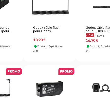
eur de
Godox câble flash
Godox câble fla
8 pour...
pour Godox...
pour PB1000NX..
-11%
18,90 €
18,90 €
16,90 €
pédié sous
En stock
, Expédié sous
En stock
, Expédié
24h
24h