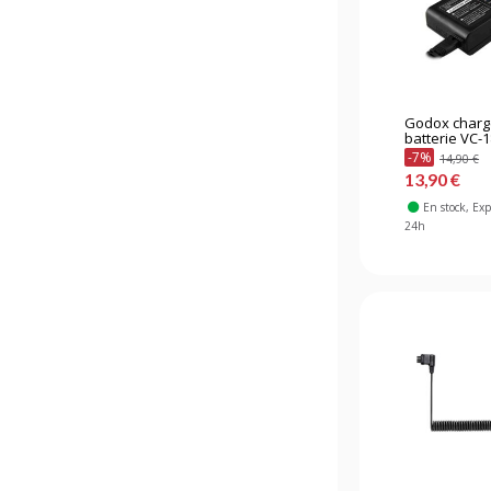
Godox charg
batterie VC-1
-7%
14,90 €
13,90 €
En stock
, Ex
24h