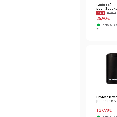
Godox câble 
pour Godox..
-16%
30,90 €
25,90 €
En stock
, Ex
24h
Profoto batte
pour série A
127,90 €