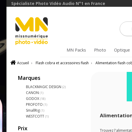
Spécialiste Photo Vidéo Audio N°1 en France
MN Packs
Photo
Optique
Accueil
›
Flash cobra et accessoires flash
›
Alimentation flash co
Marques
BLACKMAGIC DESIGN
(2)
CANON
(1)
GODOX
(18)
PROFOTO
(1)
SmallRig
(1)
Alimentation
WESTCOTT
(1)
Prix
Trouvez l'alimentat