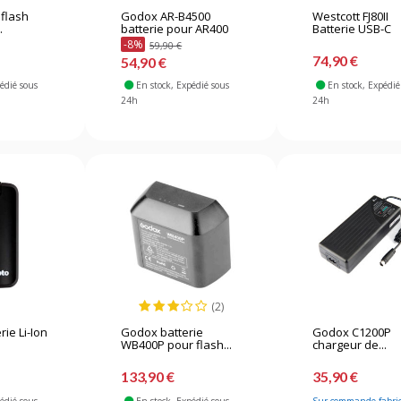
flash
Godox AR-B4500
Westcott FJ80II
.
batterie pour AR400
Batterie USB-C
-8%
59,90 €
74,90 €
54,90 €
pédié sous
En stock
, Expédié sous
En stock
, Expédié
24h
24h
(2)
rie Li-Ion
Godox batterie
Godox C1200P
WB400P pour flash...
chargeur de...
133,90 €
35,90 €