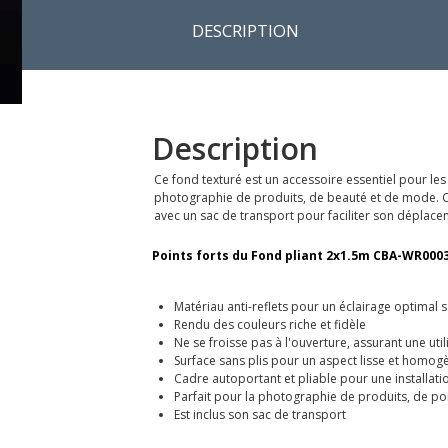
DESCRIPTION
Description
Ce fond texturé est un accessoire essentiel pour les
photographie de produits, de beauté et de mode. Compa
avec un sac de transport pour faciliter son déplace
Points forts du Fond pliant 2x1.5m CBA-WR0003
Matériau anti-reflets pour un éclairage optimal 
Rendu des couleurs riche et fidèle
Ne se froisse pas à l'ouverture, assurant une util
Surface sans plis pour un aspect lisse et homog
Cadre autoportant et pliable pour une installatio
Parfait pour la photographie de produits, de po
Est inclus son sac de transport