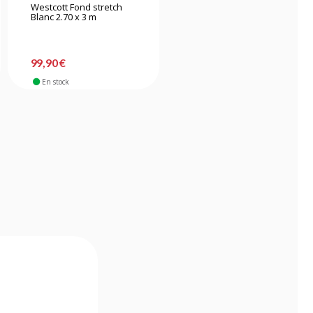
Westcott Fond stretch
Godox fond pliant 2 x
Blanc 2.70 x 3 m
1.5m CBA-PA0008
-9%
34,90 €
99,90 €
31,90 €
En stock
En stock