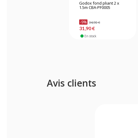
Godox fond pliant 2 x
1.5m CBA-PF0005
-9%
34,90 €
31,90 €
En stock
Avis clients