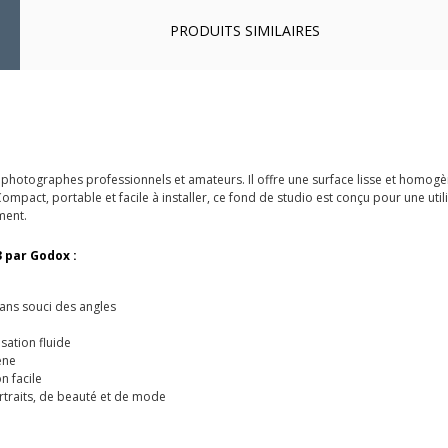
PRODUITS SIMILAIRES
 photographes professionnels et amateurs. Il offre une surface lisse et homogène
ct, portable et facile à installer, ce fond de studio est conçu pour une utilisa
ment.
 par Godox :
sans souci des angles
isation fluide
ène
n facile
rtraits, de beauté et de mode