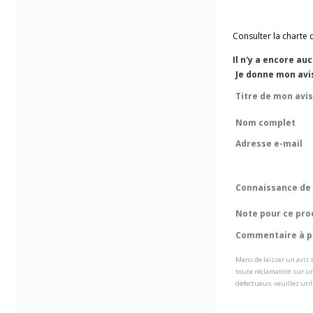
Consulter la charte 
Il n'y a encore au
Je donne mon avi
Titre de mon avis
Nom complet
Adresse e-mail
Connaissance de 
Note pour ce pro
Commentaire à pr
Merci de laisser un avis
toute réclamation sur un
défectueux, veuillez util