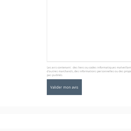
Les avis contenant : des liens ou codes informatiques malveillant
d'autres marchands, des informations personnelles ou des propo
pas publiés.