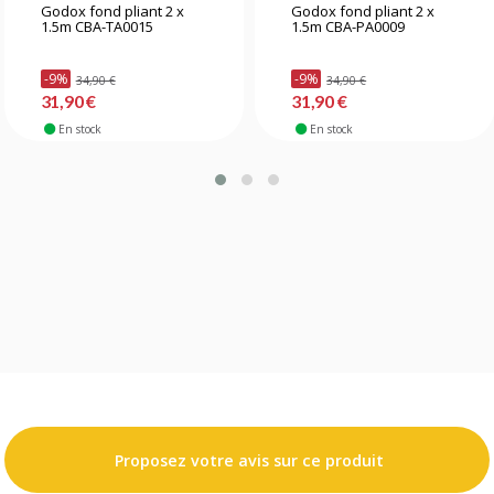
Godox fond pliant 2 x
Godox fond pliant 2 x
1.5m CBA-TA0015
1.5m CBA-PA0009
-9%
-9%
34,90 €
34,90 €
31,90 €
31,90 €
En stock
En stock
Proposez votre avis sur ce produit