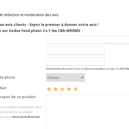
de rédaction et modération des avis.
cun avis clients - Soyez le premier à donner votre avis !
s sur Godox fond pliant 2 x 1.5m CBA-WR0003
(Votre adresse e-mail n'est ni communiquée à un tiers ni affichée
la photo
duit
opos de ce produit
 sur le produit uniquement, pour
e livraison ou un produit
iser notre
formulaire de contact
.