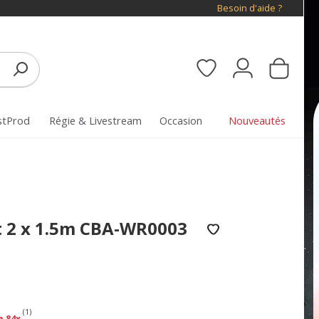
Besoin d'aide ?
stProd
Régie & Livestream
Occasion
Nouveautés
t 2 x 1.5m CBA-WR0003
(1)
a 84x