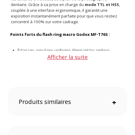
dentaire. Grâce à sa prise en charge du
mode TTL et HSS
,
couplée à une interface ergonomique, il garantit une
exposition instantanément parfaite pour que vous restiez
concentré à 100% sur votre cadrage.
Points forts du flash ring macro Godox MF-T76S :
Éclairage annulaire uniforme éliminant les ombres
Afficher la suite
portées disgracieuses
Compatibilité TTL et HSS pour une gestion automatique de
l'exposition
Contrôle totalement indépendant de la puissance des
tubes gauche et droit
Deux lampes d'assistance LED réglables facilitant
l'accroche de l'autofocus
Batterie lithium haute capacité assurant jusqu'à 660
Produits similaires
+
éclairs à pleine puissance
Grand écran LCD rétroéclairé pour une lecture claire de
vos réglages
Huit bagues d'adaptation incluses pour un montage sur
tous vos objectifs