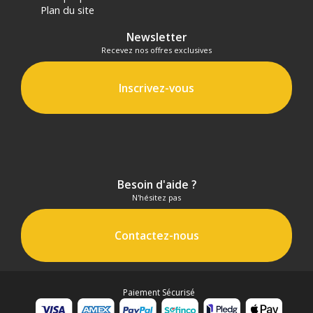
relais situé en France continentale uniquement, valable uniquement
Plan du site
sur les produits de moins de 1m et moins de 20Kg.
(2) Sous réserve d'éligibilité.
Newsletter
(3) Nombre de points Fidélité estimés, hors remises au panier, basé
Recevez nos offres exclusives
sur le prix TTC en €, les points seront effectivement calculés dans le
panier.
Inscrivez-vous
Besoin d'aide ?
N'hésitez pas
Contactez-nous
Paiement Sécurisé