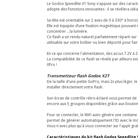
Le Godox Speedlite V1 Sony s'appuie sur des caractér
adopte des fonctions innovantes : il se révélera id
Sa tête est orientable sur 2 axes de 0 à 330° à horiz
Elle est équipée d’une fixation magnétique pouvant
concentrer …la lumière.
Ce flash a un rendu naturel parfaitement réparti sur
utilisable sur votre boîtier ou bien déporté pour f
En ce qui concerne l'alimentation, des accus 7.2V à
La compatibilité de ce flash se révèle par ailleurs e
XPro !
Transmetteur flash Godox X2T
De la taille d'une petite GoPro, mais 2x plus léger, 
installer directement votre flash.
Son écran de contrôle rétro-éclairé vous permet de l
encore aux 5 groupes disponibles grâce aux bouton
Pour se connecter, le WiFi auto-génère une centaine 
permet de générer automatiquement l'ID avec le moi
Vous n'avez plus qu'à vous connecter sur l'appli g
Caractéristiques du kit flash Godox Speedlite 