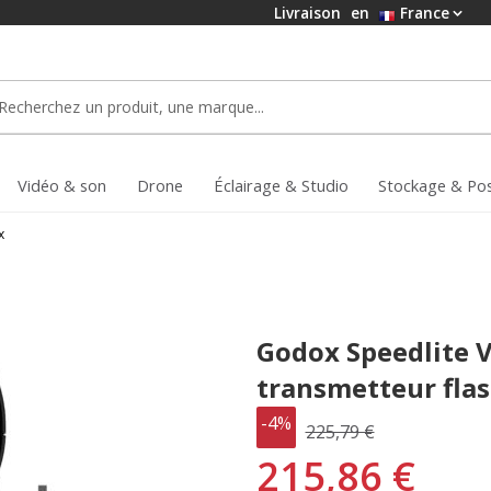
Livraison
en
France
Vidéo & son
Drone
Éclairage & Studio
Stockage & Po
x
Godox Speedlite V
transmetteur fla
-4%
225,79 €
215,86 €