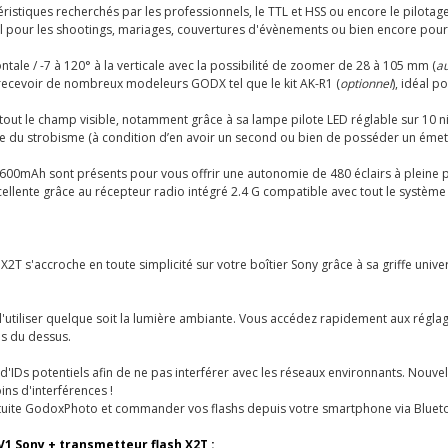
istiques recherchés par les professionnels, le TTL et HSS ou encore le pilotage
éal pour les shootings, mariages, couvertures d'évènements ou bien encore pour
ontale / -7 à 120° à la verticale avec la possibilité de zoomer de 28 à 105 mm (
a
 recevoir de nombreux modeleurs GODX tel que le kit AK-R1 (
optionnel
), idéal p
 tout le champ visible, notamment grâce à sa lampe pilote LED réglable sur 10 ni
aire du strobisme (à condition d’en avoir un second ou bien de posséder un ém
 2600mAh sont présents pour vous offrir une autonomie de 480 éclairs à pleine 
xcellente grâce au récepteur radio intégré 2.4 G compatible avec tout le système
le X2T s'accroche en toute simplicité sur votre boîtier Sony grâce à sa griffe uni
'utiliser quelque soit la lumière ambiante. Vous accédez rapidement aux réglage
s du dessus.
d'IDs potentiels afin de ne pas interférer avec les réseaux environnants. Nouve
ns d'interférences !
ratuite GodoxPhoto et commander vos flashs depuis votre smartphone via Blueto
V1 Sony + transmetteur flash X2T :