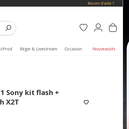
Besoin d'aide ?
stProd
Régie & Livestream
Occasion
Nouveautés
1 Sony kit flash +
sh X2T