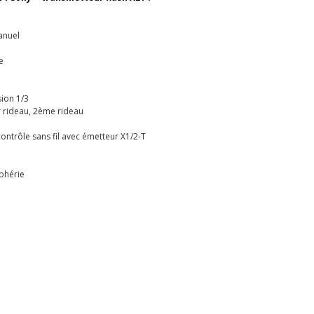
anuel
e
sion 1/3
r rideau, 2ème rideau
ontrôle sans fil avec émetteur X1/2-T
iphérie