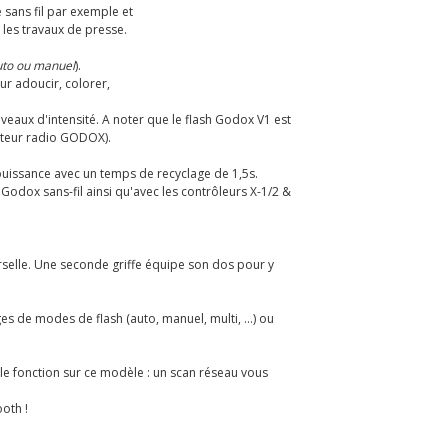
 sans fil par exemple et
 les travaux de presse.
uto ou manuel
).
our adoucir, colorer,
veaux d'intensité. A noter que le flash Godox V1 est
etteur radio GODOX).
puissance avec un temps de recyclage de 1,5s.
 Godox sans-fil ainsi qu'avec les contrôleurs X-1/2 &
verselle. Une seconde griffe équipe son dos pour y
s de modes de flash (auto, manuel, multi, ...) ou
lle fonction sur ce modèle : un scan réseau vous
oth !