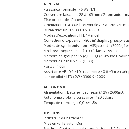
GENERAL
Puissance nominale : 76 Ws (1/1)
Couverture faisceau : 28 à 105 mm / Zoom auto – m
Tête orientable : 2 axes
Orientation : 0 à 330° horizontale / -7 à 120° vertical
Durée d'éclair : 1/300 à 1/20 000 s
Modes d'exposition : TTL / Manuel
Correction d'exposition FEC : ±3 diaphragmes préci
Modes de synchronisation : HSS jusqu'à 1/8000s, 1e
Stroboscopique : Jusqu'à 100 éclairs / 199 Hz
Nombre de groupes : 5 (A,B,C,D,E) / Groupe E pour c
Nombre de canaux : 32 (1~32)
Portée : 100m
Assistance AF : 0,6 ~10m au centre / 0,6 ~5m en pér
Lampe pilote LED : 2W / 3300 K ±200K
AUTONOMIE
Alimentation : Batterie lithium-ion (7,2V / 2600mAh)
Autonomie à pleine puissance : 480 éclairs
Temps de recyclage : 0,01s~1.5s
OPTIONS
Indicateur de batterie : Oui
Mise en veille auto : Oui
Synchro : Contact central sabot / prise jack 2,5 mm