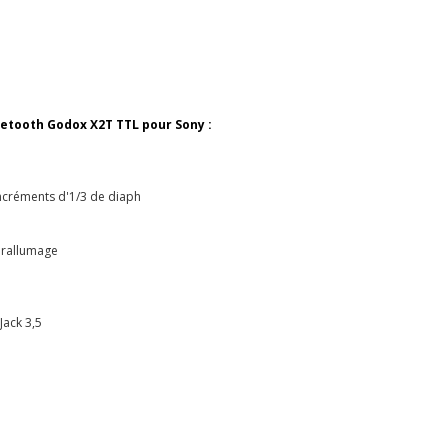
uetooth Godox X2T TTL pour Sony :
ncréments d'1/3 de diaph
 rallumage
Jack 3,5