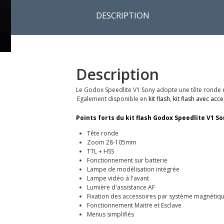
DESCRIPTION
Description
Le Godox Speedlite V1 Sony adopte une tête ronde e
Egalement disponible en
kit flash
,
kit flash avec acc
Points forts du kit flash Godox Speedlite V1 S
Tête ronde
Zoom 28-105mm
TTL + HSS
Fonctionnement sur batterie
Lampe de modélisation intégrée
Lampe vidéo à l'avant
Lumière d'assistance AF
Fixation des accessoires par système magnétiq
Fonctionnement Maitre et Esclave
Menus simplifiés