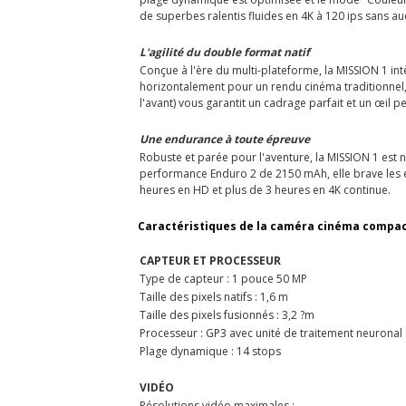
de superbes ralentis fluides en 4K à 120 ips sans 
L'agilité du double format natif
Conçue à l'ère du multi-plateforme, la MISSION 1 in
horizontalement pour un rendu cinéma traditionnel, 
l'avant) vous garantit un cadrage parfait et un œil 
Une endurance à toute épreuve
Robuste et parée pour l'aventure, la MISSION 1 est 
performance Enduro 2 de 2150 mAh, elle brave les e
heures en HD et plus de 3 heures en 4K continue.
Caractéristiques de la caméra cinéma compac
CAPTEUR ET PROCESSEUR
Type de capteur : 1 pouce 50 MP
Taille des pixels natifs : 1,6 m
Taille des pixels fusionnés : 3,2 ?m
Processeur : GP3 avec unité de traitement neuronal
Plage dynamique : 14 stops
VIDÉO
Résolutions vidéo maximales :