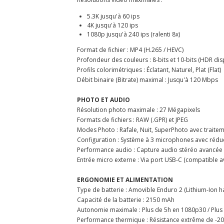
5.3K jusqu'à 60 ips
4K jusqu'à 120 ips
1080p jusqu'à 240 ips (ralenti 8x)
Format de fichier : MP4 (H.265 / HEVC)
Profondeur des couleurs : 8-bits et 10-bits (HDR dis
Profils colorimétriques : Éclatant, Naturel, Plat (Flat)
Débit binaire (Bitrate) maximal : Jusqu'à 120 Mbps
PHOTO ET AUDIO
Résolution photo maximale : 27 Mégapixels
Formats de fichiers : RAW (.GPR) et JPEG
Modes Photo : Rafale, Nuit, SuperPhoto avec traite
Configuration : Système à 3 microphones avec réduct
Performance audio : Capture audio stéréo avancée
Entrée micro externe : Via port USB-C (compatible 
ERGONOMIE ET ALIMENTATION
Type de batterie : Amovible Enduro 2 (Lithium-Ion 
Capacité de la batterie : 2150 mAh
Autonomie maximale : Plus de 5h en 1080p30 / Plus
Performance thermique : Résistance extrême de -2