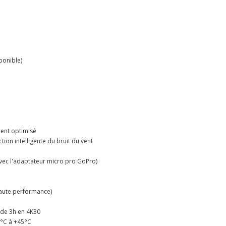
ponible)
ment optimisé
ion intelligente du bruit du vent
avec l'adaptateur micro pro GoPro)
haute performance)
 de 3h en 4K30
0°C à +45°C