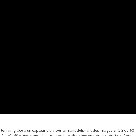
terrain grâce à un capteur ultra-performant délivrant des images en 5.3K à 60 
ate" offre une grande latitude pour l'étalonnage en post-production. Pour l'act