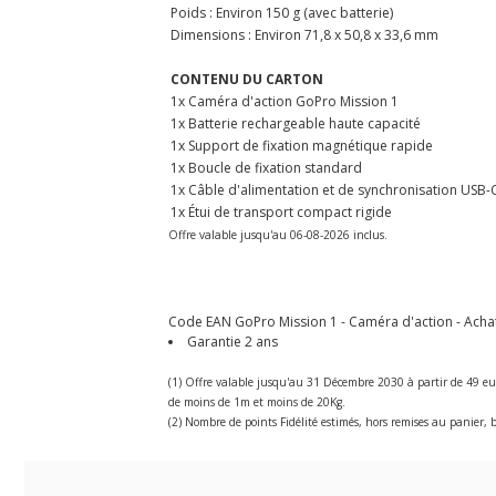
Poids : Environ 150 g (avec batterie)
Dimensions : Environ 71,8 x 50,8 x 33,6 mm
CONTENU DU CARTON
1x Caméra d'action GoPro Mission 1
1x Batterie rechargeable haute capacité
1x Support de fixation magnétique rapide
1x Boucle de fixation standard
1x Câble d'alimentation et de synchronisation USB-
1x Étui de transport compact rigide
Offre valable jusqu'au 06-08-2026 inclus.
Code EAN GoPro Mission 1 - Caméra d'action - Achat
Garantie 2 ans
(1) Offre valable jusqu'au 31 Décembre 2030 à partir de 49 eu
de moins de 1m et moins de 20Kg.
(2) Nombre de points Fidélité estimés, hors remises au panier, b