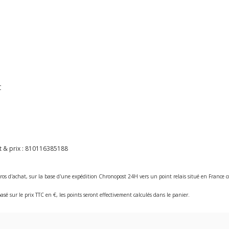
C
 & prix :
810116385188
ros d'achat, sur la base d'une expédition Chronopost 24H vers un point relais situé en Franc
asé sur le prix TTC en €, les points seront effectivement calculés dans le panier.