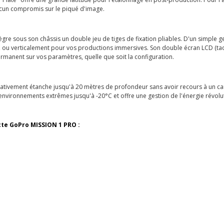
aucun compromis sur le piqué d'image.
tègre sous son châssis un double jeu de tiges de fixation pliables. D'un simple
ou verticalement pour vos productions immersives. Son double écran LCD (tactile
permanent sur vos paramètres, quelle que soit la configuration.
nativement étanche jusqu'à 20 mètres de profondeur sans avoir recours à un cai
nvironnements extrêmes jusqu'à -20°C et offre une gestion de l'énergie révolut
te GoPro MISSION 1 PRO :