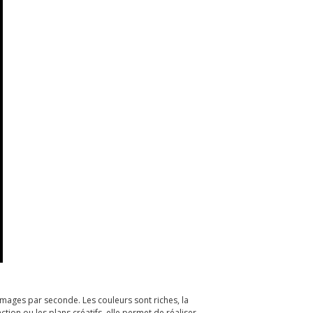
images par seconde. Les couleurs sont riches, la
ion ou les plans créatifs, elle permet de réaliser