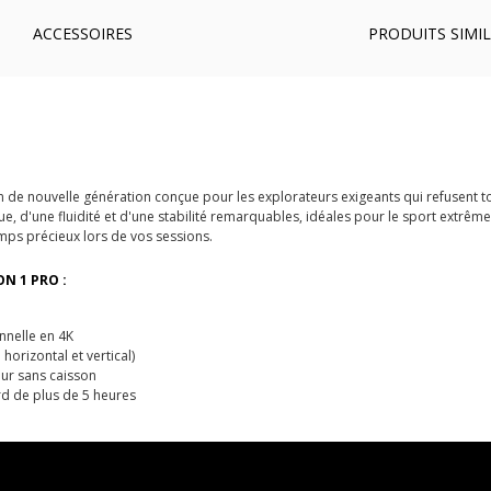
ACCESSOIRES
PRODUITS SIMIL
n de nouvelle génération conçue pour les explorateurs exigeants qui refusent t
, d'une fluidité et d'une stabilité remarquables, idéales pour le sport extrêm
mps précieux lors de vos sessions.
ON 1 PRO :
onnelle en 4K
orizontal et vertical)
eur sans caisson
d de plus de 5 heures