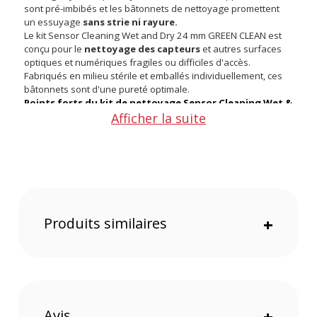
sont pré-imbibés et les bâtonnets de nettoyage promettent
un essuyage
sans strie ni rayure.
Le kit Sensor Cleaning Wet and Dry 24 mm GREEN CLEAN est
conçu pour le
nettoyage des capteurs
et autres surfaces
optiques et numériques fragiles ou difficiles d'accès.
Fabriqués en milieu stérile et emballés individuellement, ces
bâtonnets sont d'une pureté optimale.
Points forts du kit de nettoyage Sensor Cleaning Wet &
Afficher la suite
Dry 24 mm pour capteur plein format GREEN CLEAN :
Non inflammable
Non toxique
Nettoyez en toute securité
Procédez au nettoyage des parties difficiles d'accès
Caractéristiques du kit de nettoyage Sensor Cleaning
Wet & Dry 24 mm pour capteur plein format GREEN
Produits similaires
+
CLEAN :
4 bâtonnets + 4 applicateurs
Poids : 57 g
Offre valable jusqu'au 06-08-2026 inclus.
Code EAN GREEN CLEAN kit de nettoyage Sensor Cleaning Wet
Avis
+