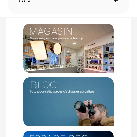
& Dry 24 mm pour capteur plein format :
9003308560604
Garantie 2 ans
(1) Sous réserve d'éligibilité.
(2) Nombre de points Fidélité estimés, hors remises au panier, basé
sur le prix TTC en €, les points seront effectivement calculés dans le
panier.