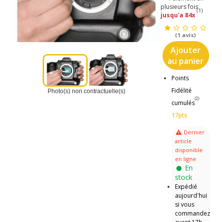
plusieurs fois
(1)
jusqu'a 84x
(1 avis)
Ajouter
au panier
Points
Fidélité
Photo(s) non contractuelle(s)
(2)
cumulés
17pts
Dernier
article
disponible
en ligne
En
stock
Expédié
aujourd'hui
si vous
commandez