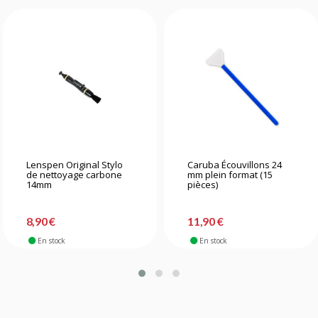
Lenspen Original Stylo
Caruba Écouvillons 24
de nettoyage carbone
mm plein format (15
14mm
pièces)
8,90 €
11,90 €
En stock
En stock