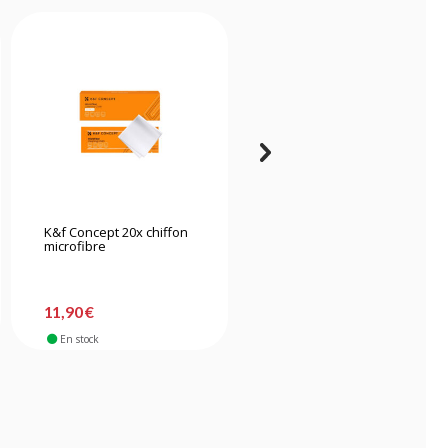
K&f Concept 20x chiffon
Hama Lenspen
microfibre
noir/doré
11,90 €
16,90 €
En stock
En stock