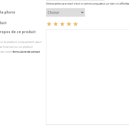
(Votre adresse e-mail n'est ni communiquée à un tiers ni affichée
la photo
duit
opos de ce produit
 sur le produit uniquement, pour
e livraison ou un produit
iser notre
formulaire de contact
.