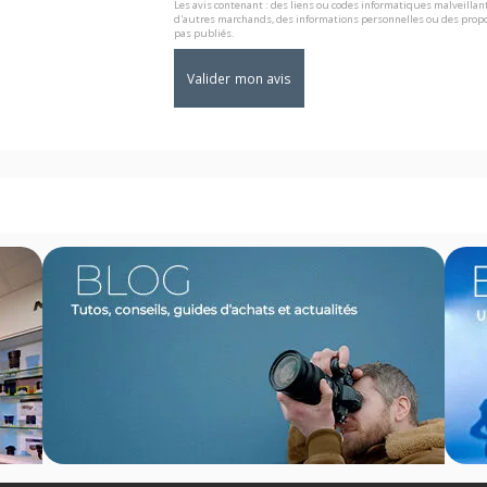
Les avis contenant : des liens ou codes informatiques malveillant
d'autres marchands, des informations personnelles ou des propo
pas publiés.