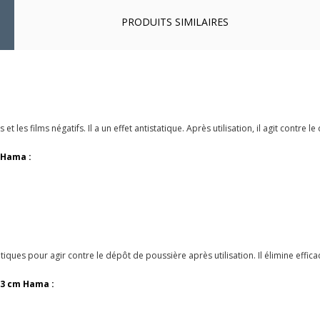
PRODUITS SIMILAIRES
t les films négatifs. Il a un effet antistatique. Après utilisation, il agit contre 
 Hama :
iques pour agir contre le dépôt de poussière après utilisation. Il élimine effica
23 cm Hama :