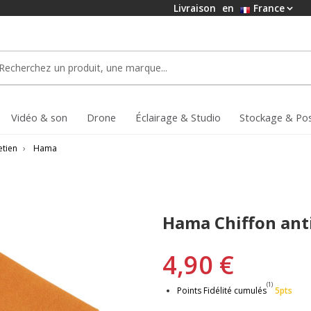
Livraison
en
France
Vidéo & son
Drone
Éclairage & Studio
Stockage & Po
etien
›
Hama
Hama Chiffon anti
4,90 €
(1)
Points Fidélité cumulés
5pts