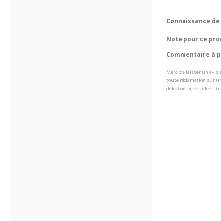
Connaissance de 
Note pour ce pro
Commentaire à pr
Merci de laisser un avis
toute réclamation sur un
défectueux, veuillez util