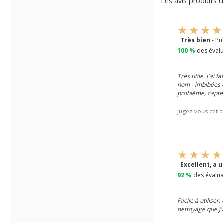
Les avis produits d
Très bien
- Pu
100 %
des évalu
Très utile. J'ai 
nom - imbibées d
problème, capteu
Jugez-vous cet a
Excellent, a 
92 %
des évalua
Facile à utilise
nettoyage que j'a