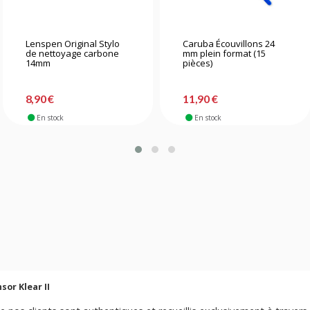
Lenspen Original Stylo
Caruba Écouvillons 24
de nettoyage carbone
mm plein format (15
14mm
pièces)
8,90 €
11,90 €
En stock
En stock
sor Klear II