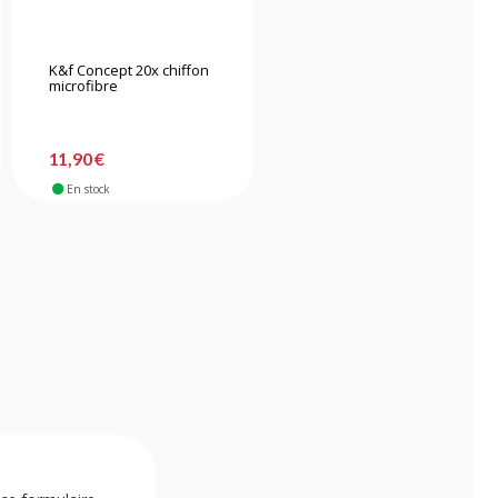
K&f Concept 20x chiffon
Hama Lenspen
microfibre
noir/doré
11,90 €
16,90 €
En stock
En stock