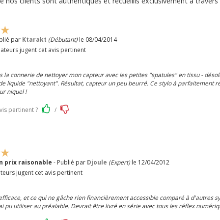
e nos clients sont authentiques et recueillis exclusivement à travers 
blié par
Ktarakt
(Débutant)
le 08/04/2014
ateurs jugent cet avis pertinent
fais la connerie de nettoyer mon capteur avec les petites "spatules" en tissu - désolé
e liquide "nettoyant". Résultat, capteur un peu beurré. Ce stylo à parfaitement r
r niquel !
vis pertinent ?
/
un prix raisonable
- Publié par
Djoule
(Expert)
le 12/04/2012
teurs jugent cet avis pertinent
r, efficace, et ce qui ne gâche rien financièrement accessible comparé à d'autres 
i pu utiliser au préalable. Devrait être livré en série avec tous les réflex numériq