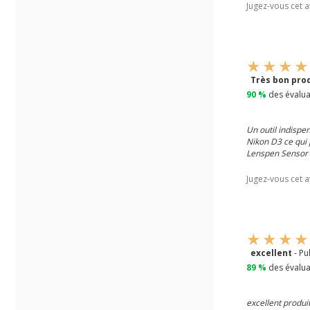
Jugez-vous cet a
Très bon pro
90 %
des évalua
Un outil indispe
Nikon D3 ce qui p
Lenspen Sensor 
Jugez-vous cet a
excellent
- Pu
89 %
des évalua
excellent produit