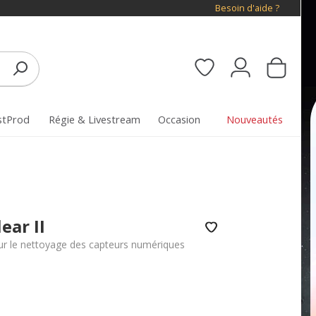
Besoin d'aide ?
stProd
Régie & Livestream
Occasion
Nouveautés
ear II
our le nettoyage des capteurs numériques