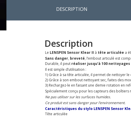
DESCRIPTION
Description
Le
LENSPEN Sensor Klear II
à
tête articulée
a é
Sans danger
,
breveté
, l’embout articulé est co
Durable, il peut
réaliser jusqu’à 100 nettoyages
Il est simple d’utilisation :
1) Grâce à sa tête articulée, il permet de nettoyer l
2) Grâce à son embout nettoyant sec, faites des mouv
3) Rechargez-le en faisant une demie rotation en re
Spécialement conçu pour les capteurs des boîtiers
Ne pas utiliser sur les surfaces humides.
Ce produit est sans danger pour l’environnement.
Caractéristiques du stylo LENSPEN Sensor Klear
Tête articulée