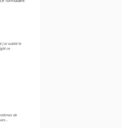
ce formulaire.
 j'ai oublié le
églé ce
systèmes de
ues...