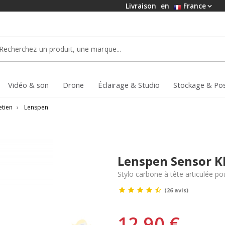
Livraison
en
France
Vidéo & son
Drone
Éclairage & Studio
Stockage & Po
etien
›
Lenspen
Lenspen Sensor Kl
Stylo carbone à tête articulée p
(26 avis)
12,90 €