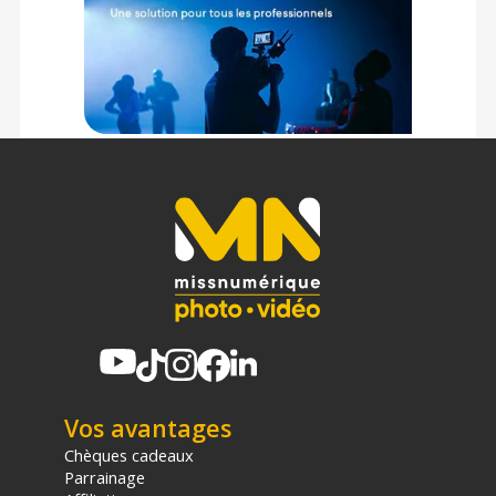
(1) Offre valable jusqu'au 31 Décembre 2030 à partir de 49 euros
d'achat, sur la base d'une expédition Chronopost 24H vers un point
relais situé en France continentale uniquement, valable uniquement
sur les produits de moins de 1m et moins de 20Kg.
(2) Sous réserve d'éligibilité.
(3) Nombre de points Fidélité estimés, hors remises au panier, basé
sur le prix TTC en €, les points seront effectivement calculés dans le
panier.
Vos avantages
Chèques cadeaux
Parrainage