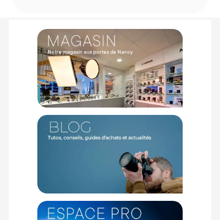
TECHNIQUE
Composition : 90% Fibres de bamboo / 10% Coton
Grammage : 290 g/m2
Épaisseur : 0,5 mm
Couleur : Blanc naturel
Blancheur : 83%
Opacité : 99%
Valeur PH totale : 8,5
Sans acide : Oui
Résistance à l'eau : Très haute
Séchage : Instantané
Finition : Matte
Format : A3
Nombre de feuilles : 25
CONTENU DU CARTON
25x Papier photo Hahnemuhle Bamboo A3
Offre valable jusqu'au 09-08-2026 inclus.
Code EAN Hahnemuhle Bamboo A3 25 feuilles - Papier photo -
Achat et Prix :
4011367082338