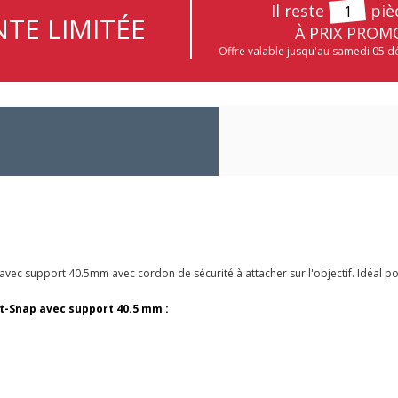
Il reste
piè
1
TE LIMITÉE
À PRIX PROM
Offre valable jusqu'au samedi 05 
ec support 40.5mm avec cordon de sécurité à attacher sur l'objectif. Idéal po
t-Snap avec support 40.5 mm
: