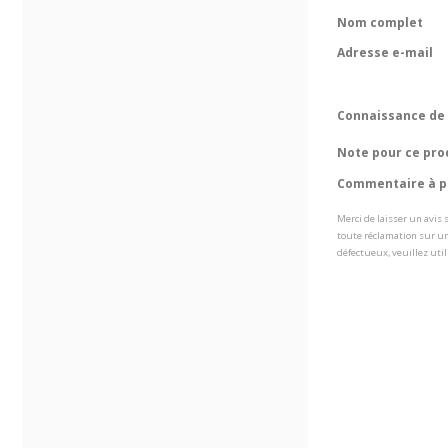
Nom complet
Adresse e-mail
Connaissance de 
Note pour ce pro
Commentaire à pr
Merci de laisser un avis
toute réclamation sur un
défectueux, veuillez util