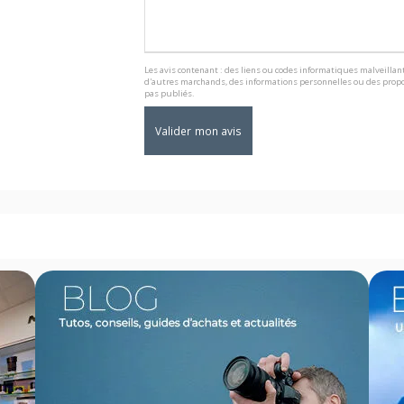
Les avis contenant : des liens ou codes informatiques malveillant
d'autres marchands, des informations personnelles ou des propo
pas publiés.