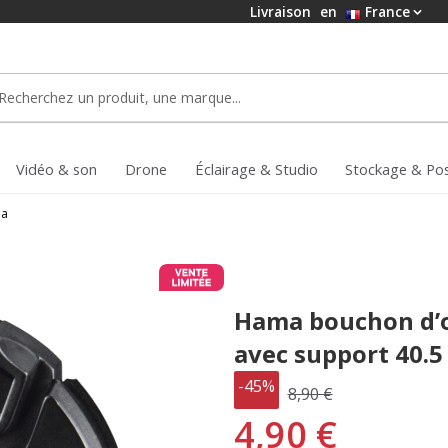
Livraison
en
France
Vidéo & son
Drone
Éclairage & Studio
Stockage & Po
a
Hama bouchon d’o
avec support 40.
-45%
8,90 €
4,90 €