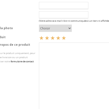
(Votre adresse e-mail n'est ni communiquée à un tiers ni affichée
la photo
duit
opos de ce produit
 sur le produit uniquement, pour
e livraison ou un produit
iser notre
formulaire de contact
.