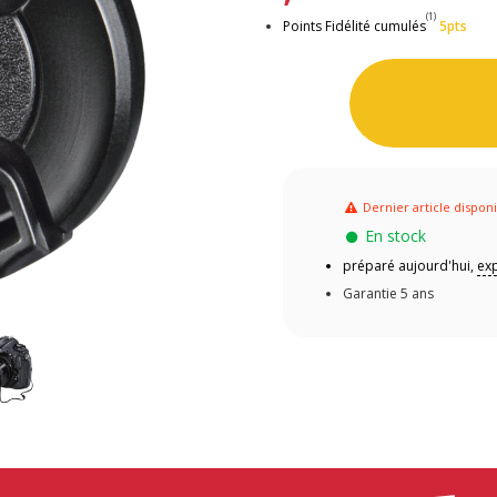
(1)
Points Fidélité cumulés
5pts
Dernier article dispon
En stock
préparé aujourd'hui,
exp
Garantie 5 ans