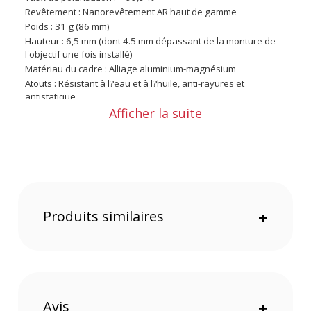
Revêtement : Nanorevêtement AR haut de gamme
Poids : 31 g (86 mm)
Hauteur : 6,5 mm (dont 4.5 mm dépassant de la monture de
l'objectif une fois installé)
Matériau du cadre : Alliage aluminium-magnésium
Atouts : Résistant à l?eau et à l?huile, anti-rayures et
antistatique
Compatible : XCD 2,8-4/35-100E
Afficher la suite
Contenu du carton
1x filtre CPL 86mm par Hasselblad
Offre valable jusqu'au 07-08-2026 inclus.
Code EAN Hasselblad filtre CPL 86mm - filtre photo - achat et
Produits similaires
+
prix :
6937224126596
Garantie 2 ans
(1) Offre valable jusqu'au 31 Décembre 2030 à partir de 49 euros
d'achat, sur la base d'une expédition Chronopost 24H vers un point
relais situé en France continentale uniquement, valable uniquement
sur les produits de moins de 1m et moins de 20Kg.
Avis
+