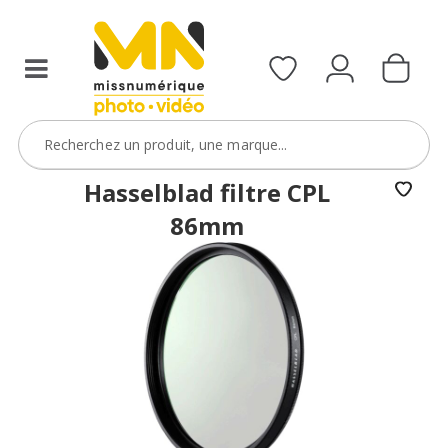
filtres
avec
le
code
ObjectifFiltre5
VOIR L'OFFRE
Hasselblad filtre CPL
86mm