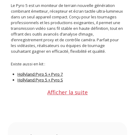
Le Pyro 5 est un moniteur de terrain nouvelle génération
combinant émetteur, récepteur et écran tactile ultra-lumineux
dans un seul appareil compact. Conçu pour les tournages
professionnels et les productions exigeantes, il permet une
transmission vidéo sans fil stable en haute définition, tout en
offrant des outils avancés d’analyse d’image,
d’enregistrement proxy et de contrôle caméra. Parfait pour
les vidéastes, réalisateurs ou équipes de tournage
souhaitant gagner en efficacité, flexibilité et qualité.
Existe aussi en kit :
Hollyland Pyro 5 + Pyro 7
Hollyland Pyro 5 + Pyro S
Afficher la suite
Points forts du Moniteur émetteur-récepteur sans fil
Pyro 5 par Hollyland :
Moniteur tactile 5,5 pouces haute luminosité 1500 nits
Transmission vidéo HD sans fil sur bandes 2,4 GHz et 5
GHz
Latence ultra-faible testée à seulement 60 ms en
1080p60