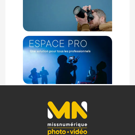
Une solution polyvalente pour les créateurs vidéo
exigeants
Le Pyro 5 est conçu pour répondre aux besoins des
professionnels de l’audiovisuel qui recherchent fiabilité,
qualité d’image et facilité d’utilisation. Son écran 1500 nits
assure une visibilité optimale même en plein jour, tandis que
sa faible latence et sa portée étendue garantissent une
transmission fluide et sans interruption.
Technologie de transmission sans fil haute performance
Le Pyro 5 utilise les bandes de fréquences 2.4 GHz et 5 GHz
pour assurer une transmission vidéo fluide jusqu’à 400
mètres en champ libre. Grâce à la technologie de saut de
fréquence automatique, il sélectionne le canal le plus clair
dès l’allumage, réduisant ainsi les risques d'interférences.
Un moniteur puissant aux fonctions complètes
Au-delà de sa fonction de transmission, le Pyro 5 offre des
outils professionnels d’analyse d’image : waveform,
vectorscope, histogramme, zebra, fausses couleurs, aide à la
mise au point, LUT 3D, et bien plus. Il permet aussi l’import de