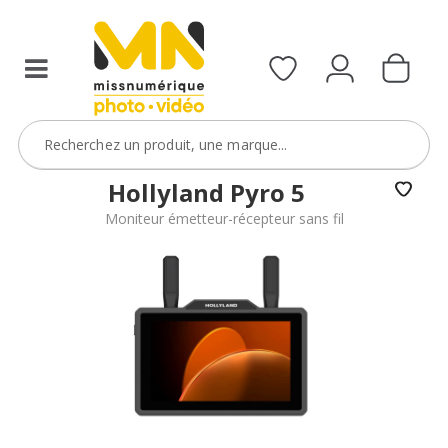
Sony
FX5
avec
le
code
FXVIDEO15
VOIR L'OFFRE
Hollyland Pyro 5
Moniteur émetteur-récepteur sans fil