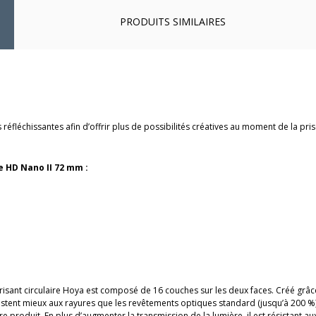
PRODUITS SIMILAIRES
s réfléchissantes afin d’offrir plus de possibilités créatives au moment de la p
re HD Nano II 72 mm :
sant circulaire Hoya est composé de 16 couches sur les deux faces. Créé grâce 
ésistent mieux aux rayures que les revêtements optiques standard (jusqu’à 200 %)
 produit. En plus d’augmenter la transmission de la lumière, il est résistant aux 