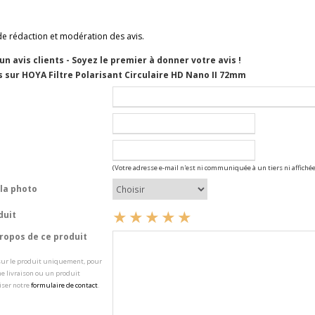
de rédaction et modération des avis.
cun avis clients - Soyez le premier à donner votre avis !
 sur HOYA Filtre Polarisant Circulaire HD Nano II 72mm
(Votre adresse e-mail n'est ni communiquée à un tiers ni affichée
la photo
duit
opos de ce produit
 sur le produit uniquement, pour
e livraison ou un produit
iser notre
formulaire de contact
.