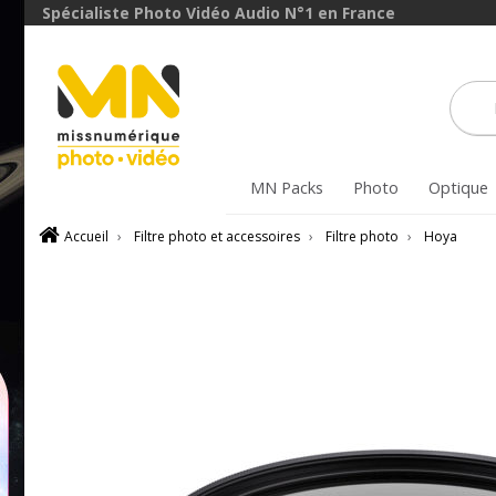
avec le code
Spécialiste Photo Vidéo Audio N°1 en France
ObjectifFiltre5
VOIR L'OFFRE
MN Packs
Photo
Optique
Accueil
›
Filtre photo et accessoires
›
Filtre photo
›
Hoya