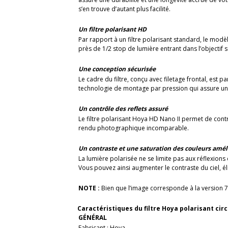
s’en trouve d’autant plus facilité.
Un filtre polarisant HD
Par rapport à un filtre polarisant standard, le mod
près de 1/2 stop de lumière entrant dans l’objectif s
Une conception sécurisée
Le cadre du filtre, conçu avec filetage frontal, est p
technologie de montage par pression qui assure une
Un contrôle des reflets assuré
Le filtre polarisant Hoya HD Nano II permet de contrôl
rendu photographique incomparable.
Un contraste et une saturation des couleurs amél
La lumière polarisée ne se limite pas aux réflexions d
Vous pouvez ainsi augmenter le contraste du ciel, é
NOTE :
Bien que l’image corresponde à la version 77
Caractéristiques du filtre Hoya polarisant circ
GÉNÉRAL
Fabricant : Hoya