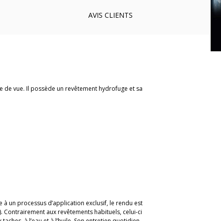
AVIS
CLIENTS
rise de vue. Il possède un revêtement hydrofuge et sa
à un processus d’application exclusif, le rendu est
. Contrairement aux revêtements habituels, celui-ci
taches, à l’eau et à l’huile. Son entretien quotidien