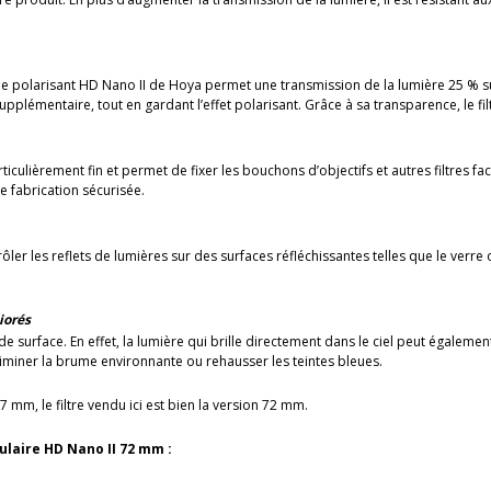
èle polarisant HD Nano II de Hoya permet une transmission de la lumière 25 % 
upplémentaire, tout en gardant l’effet polarisant. Grâce à sa transparence, le fil
articulièrement fin et permet de fixer les bouchons d’objectifs et autres filtres fa
 fabrication sécurisée.
er les reflets de lumières sur des surfaces réfléchissantes telles que le verre ou 
iorés
e surface. En effet, la lumière qui brille directement dans le ciel peut également 
liminer la brume environnante ou rehausser les teintes bleues.
 mm, le filtre vendu ici est bien la version 72 mm.
ulaire HD Nano II 72 mm :