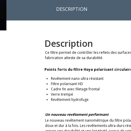
DESCRIPTION
Description
Ce filtre permet de contrôler les reflets des surface
fabrication atteste de sa durabilité.
Points forts du filtre Hoya polarisant circulai
Revêtement nano ultra résistant
Filtre polarisant HD
Cadre fin avec filetage frontal
Verre trempé
Revêtement hydrofuge
Un nouveau revêtement performant
Le nouveau revêtement nanométrique du filtre polari
doux et dur à la fois. Les revêtements ultra-durs r
assure une durabilité et une longévité accrue de votre