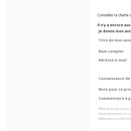
Consulter la charte 
Il n'y a encore au
Je donne mon avis
Titre de mon avis
Nom complet
Adresse e-mail
Connaissance de 
Note pour ce pro
Commentaire à pr
Merci de laisser un avis
toute réclamation sur un
défectueux, veuillez util