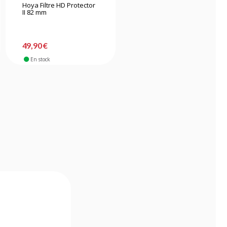
Hoya Filtre HD Protector
Hoya filtre Protector
II 82 mm
FUSION One Next 67mm
49,90 €
24,90 €
En stock
En stock