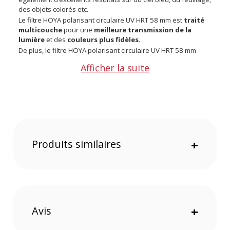
des objets colorés etc.
Le filtre HOYA polarisant circulaire UV HRT 58 mm est
traité
multicouche
pour une
meilleure transmission de la
lumière
et des
couleurs plus fidèles
.
De plus, le filtre HOYA polarisant circulaire UV HRT 58 mm
a
bsorbe les rayons UV
,
réduit le voile atmosphérique
Afficher la suite
et augmente le contraste de vos photos.
Facile à utiliser
, ce filtre HOYA polarise la lumière de façon
circulaire (non linéaire) et n’interfère donc pas sur le
fonctionnement de l’autofocus ou de la mesure de lumière.
Il est fortement recommandé pour la photographie de
paysage et la photographie de surfaces brillantes (comme
l'eau, le verre, montres, tableaux...)
Caractéristiques du filtre HOYA polarisant circulaire UV
Produits similaires
+
HRT 58 mm :
Garantie 1 an
Diamètre 58 mm
Filtre Polarisant circulaire et UV
Avis
+