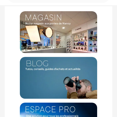
Offre valable jusqu'au 07-08-2026 inclus.
Code EAN HOYA polarisant circulaire UV HRT 58 mm :
24066051653
Garantie 2 ans
(1) Sous réserve d'éligibilité.
(2) Nombre de points Fidélité estimés, hors remises au panier, basé
sur le prix TTC en €, les points seront effectivement calculés dans le
panier.