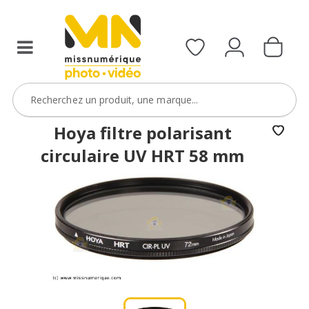
filtres
avec
le
code
ObjectifFiltre5
VOIR L'OFFRE
Hoya filtre polarisant
circulaire UV HRT 58 mm