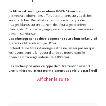
Ce
filtre infrarouge circulaire HOYA 67mm
vous
permettra d'obtenir des effets surprenants sur vos clichés
sur vos clichés. Des effets aussi surprenants que des
nuages blancs sur un ciel noir, des feuillages d'arbres
blancs, etc...Chaque paysage prend une autre dimension et
devient surréaliste.
Les photographes développeront toute leur créativité
grâce à ce filtre infrarouge HOYA.
L'intérêt d'une filtre infrarouge est de ne laisser passer que
les rayons dont la longueur d'onde se trouve dans le
domaine infrarouge (inférieure à 800 nm).
Les clichés pris avec ce type de filtre feront ressortir
une lumière qui n'est normalement pas visible par l'oeil
humain.
Afficher la suite
Vos prises de vues seront monochromes et les
rayonnements infrarouges du sujet vont ressortir.
Caractéristiques du HOYA filtre infrarouge circulaire 67
mm :
Garantie 1 an