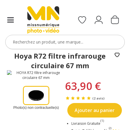
filtres
avec
le
code
ObjectifFiltre5
VOIR L'OFFRE
Hoya R72 filtre infrarouge
circulaire 67 mm
63,90 €
(2 avis)
Photo(s) non contractuelle(s)
Ajouter au panier
(1)
Livraison Gratuite
(2)