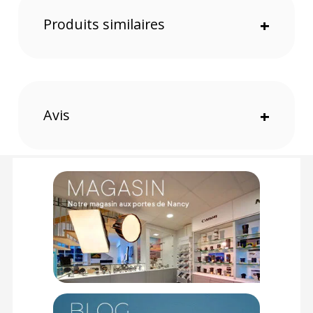
Diamètre 67 mm.
Offre valable jusqu'au 08-08-2026 inclus.
Produits similaires
+
Code EAN HOYA filtre infrarouge circulaire 67 mm :
24066015471
Garantie 2 ans
(1) Offre valable jusqu'au 31 Décembre 2030 à partir de 49 euros
Avis
+
d'achat, sur la base d'une expédition Chronopost 24H vers un point
relais situé en France continentale uniquement, valable uniquement
sur les produits de moins de 1m et moins de 20Kg.
(2) Nombre de points Fidélité estimés, hors remises au panier, basé
sur le prix TTC en €, les points seront effectivement calculés dans le
panier.