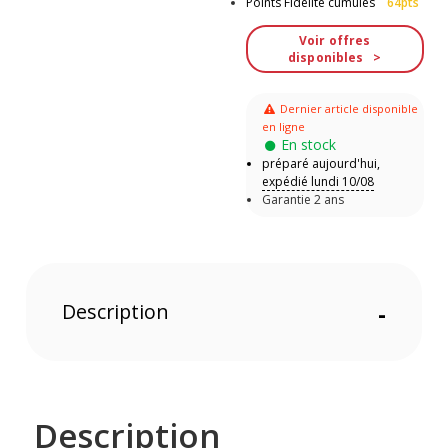
Points Fidélité cumulés
64pts
Voir offres
disponibles
Dernier article disponible
en ligne
En stock
préparé aujourd'hui,
expédié lundi 10/08
Garantie 2 ans
Description
-
Description