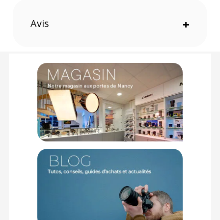
conditions lumineuses. Le cadre rotatif externe est plus large
de sorte à empêcher les soucis de vignettage.
Avis
+
Note :
Bien que les images correspondent à la version 77mm,
vous recevez bien la version 82mm.
Un vignettage risque d'apparaître avec les focales 13mm
et inférieures lorsque vous utilisez un appareil photo APS-
C et avec les focales 24mm et inférieures lorsque vous
utilisez un capteur plein format.
Caractéristiques du filtre Hoya Variable Density II
82mm :
GÉNÉRAL
Fabricant : Hoya
Référence : YYN3082
PRATIQUE
Type : ND variable