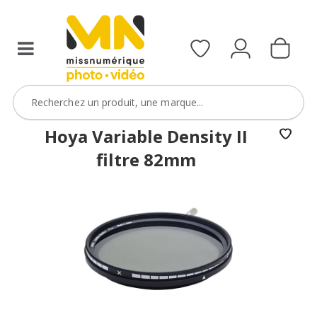
filtres
avec
le
code
ObjectifFiltre5
VOIR L'OFFRE
Hoya Variable Density II
filtre 82mm