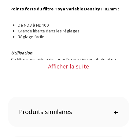
Points forts du filtre Hoya Variable Density II 82mm :
De ND3 à ND400
Grande liberté dans les réglages
Réglage facile
Utilisation
Ce filtre vous aide à diminuer l'exposition en photo et en
vidéo. Avec des valeurs de filtrage comprises entre ND3 et
Afficher la suite
ND400, vous pouvez mieux gérer le triangle d'exposition. En
photo, il sera possible de travailler les longues poses en
diminuant la vitesse d'obturation. En vidéo, les possibilités
sont habituellement limitées à cause d'une vitesse
d'obturation qui doit être réglée en fonction de la fréquence
d'image. Avec ce filtre ND, vous pouvez filmer à la lumière du
jour à faible profondeur de champ.
Produits similaires
+
Conception
Le cadre en aluminium et le bouton permettent un réglage
précis et rapide. Ce système vous fait gagner du temps. Vous
n'aurez pas besoin de changer de filtre en fonction des