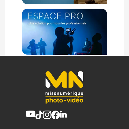
Filtrage : 3 à 400 (1,6 à 8,7 stops)
Taille de filtre : 82mm
Matériau de la bague : Aluminium
CONTENU DU CARTON :
1x Filtre ND variable
1x Boîtier de protection
Offre valable jusqu'au 08-08-2026 inclus.
Code EAN Filtre Hoya Variable Density II 82mm :
24066069948
Garantie 2 ans
(1) Offre valable jusqu'au 31 Décembre 2030 à partir de 49 euros
d'achat, sur la base d'une expédition Chronopost 24H vers un point
relais situé en France continentale uniquement, valable uniquement
sur les produits de moins de 1m et moins de 20Kg.
(2) Sous réserve d'éligibilité.
(3) Nombre de points Fidélité estimés, hors remises au panier, basé
sur le prix TTC en €, les points seront effectivement calculés dans le
panier.