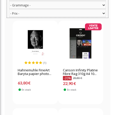
(1)
Hahnemuhle FineArt
Canson Infinity Platine
Baryta papier photo...
Fibre Rag 310g A4 10...
-20%
28,80 €
63,80 €
22,90 €
En stock
En stock