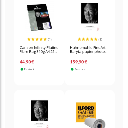
(1)
(1)
Canson Infinity Platine
Hahnemuhle FineArt
Fibre Rag 310g A4 25...
Baryta papier photo...
44,90 €
159,90 €
En stock
En stock