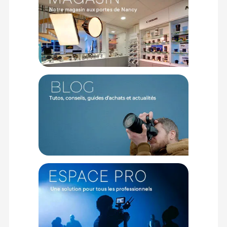
production haut de gamme. La poignée batterie incluse
décuple votre autonomie sur le terrain, vous évitant la
frustration d'une coupure d'alimentation en pleine action.
L'émetteur Insta360 Mic Pro se connecte directement à la
caméra pour enregistrer des voix claires et isolées du vent
ou du bruit ambiant, idéal pour les interviews ou le vlogging
en milieu complexe. L'ajout d'un objectif grand-angle
magnétique élargit instantanément votre champ de vision,
parfait pour des plans ultra immersifs, le tout soigneusement
protégé dans un sac de transport dédié lors de vos
déplacements.
L'excellence optique Leica au service de votre image
Le partenariat historique avec Leica propulse ce stabilisateur
dans une nouvelle dimension visuelle. Le capteur principal de
1 pouce enregistre vos séquences en Dolby Vision 8K à 30
images par seconde, offrant une dynamique spectaculaire
de 14 stops qui préserve les détails des ombres les plus
denses aux hautes lumières les plus intenses. Pour les plans
rapprochés, le téléobjectif avec son capteur 1/1.3 pouce et
son ouverture généreuse f/2.0 compresse magnifiquement
les perspectives. Vous isolez ainsi vos sujets avec un bokeh
naturel et onctueux, sublimant instantanément vos vidéos
portraits en 4K.