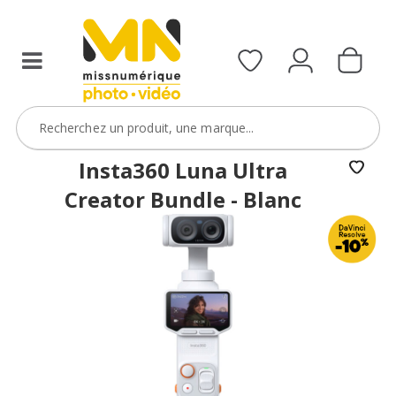
boîtier
ou
d’une
caméra
avec
le
code
Insta360 Luna Ultra
DVR10
Creator Bundle - Blanc
VOIR L'OFFRE