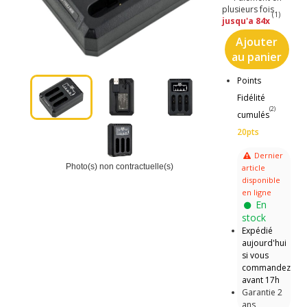
plusieurs fois
(1)
jusqu'a 84x
Ajouter
au panier
Points
Fidélité
(2)
cumulés
20pts
Dernier
Photo(s) non contractuelle(s)
article
disponible
en ligne
En
stock
Expédié
aujourd'hui
si vous
commandez
avant 17h
Garantie 2
ans