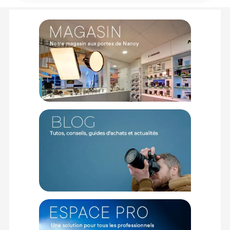
CONTENU DU CARTON :
1x JCC Chargeur DCH-DB110
Offre valable jusqu'au 06-08-2026 inclus.
Code EAN JJC DCH-DB110 Chargeur de batterie triple USB
(Ricoh DB-110/Olympus LI-90B/Canon LP-E8) - Chargeur de
batterie - Achat et Prix :
6950291562869
Garantie 2 ans
(1) Sous réserve d'éligibilité.
(2) Nombre de points Fidélité estimés, hors remises au panier, basé
sur le prix TTC en €, les points seront effectivement calculés dans le
panier.