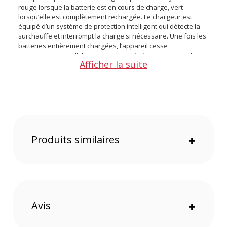
rouge lorsque la batterie est en cours de charge, vert
lorsqu’elle est complètement rechargée. Le chargeur est
équipé d’un système de protection intelligent qui détecte la
surchauffe et interrompt la charge si nécessaire. Une fois les
batteries entièrement chargées, l’appareil cesse
automatiquement l’alimentation pour éviter tout risque de
Afficher la suite
surcharge ou d’endommagement.
Caractéristiques du DCH-DB110 Chargeur de batterie
triple USB (Ricoh DB-110/Olympus LI-90B/Canon LP-E8)
par JCC :
GÉNÉRAL :
Produits similaires
+
Marque : JCC
Compatibilité batterie : Olympus Li-92B, Ricoh DB-110, Canon
LP-E8
Logements charges : 3
Témoin de charge : voyants lumineux
Prise : USB-A
Avis
+
Dimensions : 80 x 58 x 25 mm