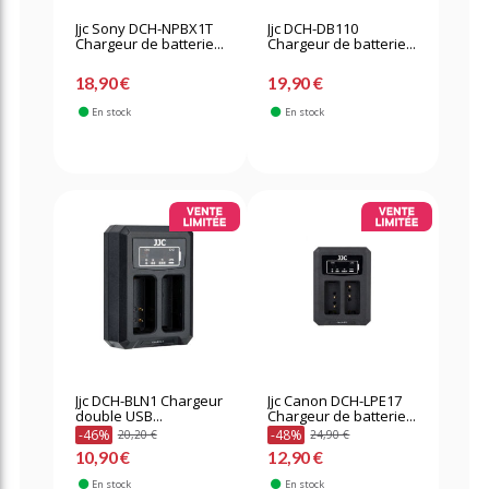
Jjc Sony DCH-NPBX1T
Jjc DCH-DB110
Chargeur de batterie...
Chargeur de batterie...
18,90 €
19,90 €
En stock
En stock
Jjc DCH-BLN1 Chargeur
Jjc Canon DCH-LPE17
double USB...
Chargeur de batterie...
-46%
-48%
20,20 €
24,90 €
10,90 €
12,90 €
En stock
En stock