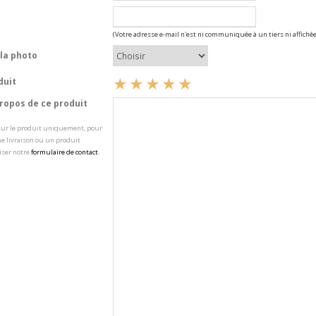
(Votre adresse e-mail n'est ni communiquée à un tiers ni affichée
la photo
duit
opos de ce produit
 sur le produit uniquement, pour
e livraison ou un produit
iser notre
formulaire de contact
.