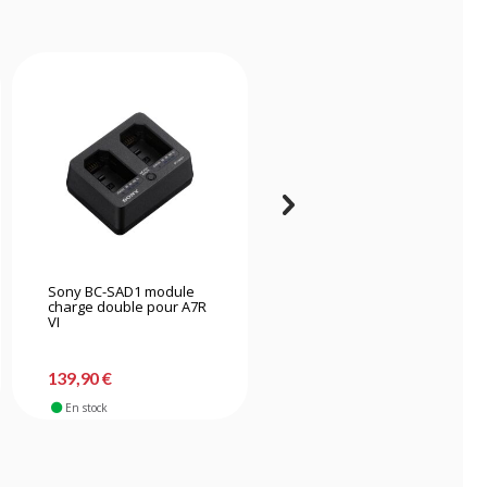
Sony BC-SAD1 module
Newell FDL-USB-C
charge double pour A7R
Chargeur à double canal
VI
pour EN-EL15
139,90 €
53,40 €
En stock
En stock