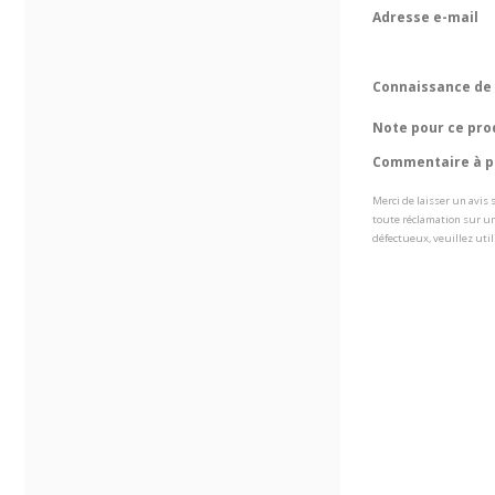
Adresse e-mail
Connaissance de 
Note pour ce pro
Commentaire à pr
Merci de laisser un avis
toute réclamation sur un
défectueux, veuillez util