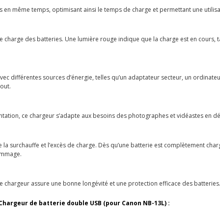
s en même temps, optimisant ainsi le temps de charge et permettant une utili
e charge des batteries. Une lumière rouge indique que la charge est en cours, ta
 avec différentes sources d’énergie, telles qu’un adaptateur secteur, un ordina
tout.
ntation, ce chargeur s’adapte aux besoins des photographes et vidéastes en d
 la surchauffe et l’excès de charge. Dès qu’une batterie est complètement charg
dommage.
ce chargeur assure une bonne longévité et une protection efficace des batteries
Chargeur de batterie double USB (pour Canon NB-13L) :