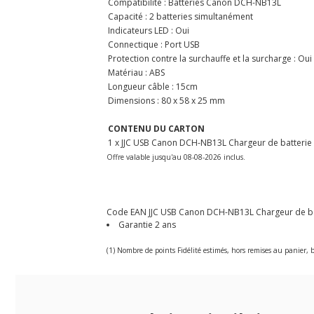
Compatibilité : Batteries Canon DCH-NB13L
Capacité : 2 batteries simultanément
Indicateurs LED : Oui
Connectique : Port USB
Protection contre la surchauffe et la surcharge : Oui
Matériau : ABS
Longueur câble : 15cm
Dimensions : 80 x 58 x 25 mm
CONTENU DU CARTON
1 x
JJC USB Canon DCH-NB13L Chargeur de batterie
Offre valable jusqu'au 08-08-2026 inclus.
Code EAN JJC USB Canon DCH-NB13L Chargeur de batt
Garantie 2 ans
(1) Nombre de points Fidélité estimés, hors remises au panier, b