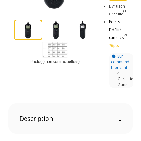
Livraison
(1)
Gratuite
Points
Fidélité
(2)
cumulés
76pts
Sur
commande
Photo(s) non contractuelle(s)
fabricant
Garantie
2 ans
Description
-