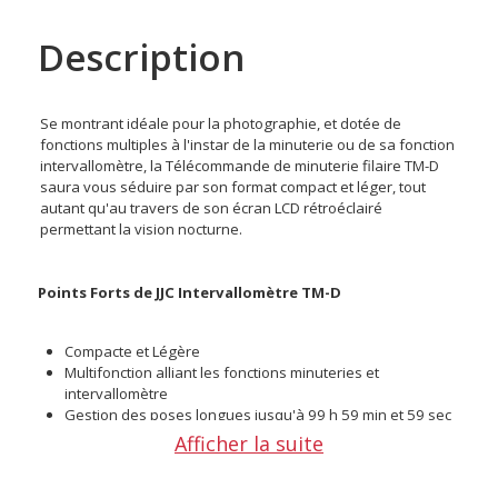
Description
Se montrant idéale pour la photographie, et dotée de
fonctions multiples à l'instar de la minuterie ou de sa fonction
intervallomètre, la Télécommande de minuterie filaire TM-D
saura vous séduire par son format compact et léger, tout
autant qu'au travers de son écran LCD rétroéclairé
permettant la vision nocturne.
Points Forts de JJC Intervallomètre TM-D
Compacte et Légère
Multifonction alliant les fonctions minuteries et
intervallomètre
Gestion des poses longues jusqu'à 99 h 59 min et 59 sec
Permet d'éviter les effets de tremblements lors de la prise
Afficher la suite
de vue
Rétroéclairage sur écran LCD permettant la vision