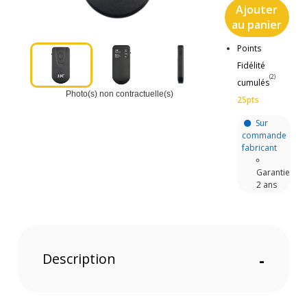
Ajouter
au panier
Points
Fidélité
(2)
cumulés
Photo(s) non contractuelle(s)
25pts
Sur
commande
fabricant
Garantie
2 ans
Description
-