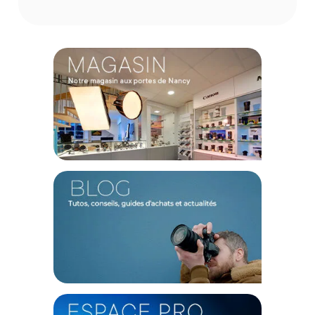
Avec son nombre guide de 12, le Keks KF01 fournit une
quantité de lumière idéale pour le portrait, la "street
photography" et les scènes du quotidien en basse lumière.
Ses trois niveaux d'intensité réglables (1, 1/2 et 1/3) offrent
la flexibilité nécessaire pour doser l'éclairage selon la
situation. Sa double connectivité — via la griffe flash
universelle ou le port PC Sync garantit une compatibilité
totale avec la quasi-totalité des appareils photo argentiques
et numériques du marché.
Caractéristiques du flash compact Keks KF01 Noir
Marque : Keks
Modèle : KF01 Flash
Finition : Chrome satiné Noir
Catégorie : Flash manuel compact
Nombre guide (GN) : 12
Niveaux de puissance : 3 (1, 1/2, 1/3)
Temps de recyclage : 1,5 à 8 secondes
Autonomie : Plus de 300 déclenchements
Alimentation : 2x piles AAA (non incluses)
Connectivité : Griffe standard (Hot shoe) et port PC Sync