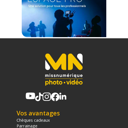
Matériau du châssis : Aluminium
Dimensions : 57 x 22 x 67 mm
Garantie : 12 mois
CONTENU DU CARTON
1x Flash Keks KF01 Noir
Offre valable jusqu'au 07-08-2026 inclus.
Code EAN Keks flash compact - Noir - Flash cobra - Achat et
Prix :
198715200539
Garantie 2 ans
(1) Offre valable jusqu'au 31 Décembre 2030 à partir de 49 euros
d'achat, sur la base d'une expédition Chronopost 24H vers un point
relais situé en France continentale uniquement, valable uniquement
sur les produits de moins de 1m et moins de 20Kg.
(2) Nombre de points Fidélité estimés, hors remises au panier, basé
sur le prix TTC en €, les points seront effectivement calculés dans le
Vos avantages
panier.
Chèques cadeaux
Parrainage