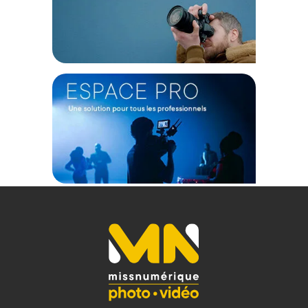
Offre valable jusqu'au 09-08-2026 inclus.
Code EAN LaCie Rugged Pro Thunderbolt 3 SSD 1 To :
3660619407293
(1) Offre valable jusqu'au 31 Décembre 2030 à partir de 49 euros
d'achat, sur la base d'une expédition Chronopost 24H vers un point
relais situé en France continentale uniquement, valable uniquement
sur les produits de moins de 1m et moins de 20Kg.
(2) Sous réserve d'éligibilité.
(3) Nombre de points Fidélité estimés, hors remises au panier, basé
sur le prix TTC en €, les points seront effectivement calculés dans le
panier.