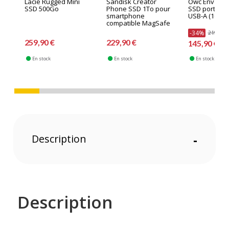
Lacie Rugged Mini
Sandisk Creator
Owc Envoy pr
SSD 500Go
Phone SSD 1To pour
SSD portable
smartphone
USB-A (10 GB
compatible MagSafe
-34%
219,90 
259,90 €
229,90 €
145,90 €
En stock
En stock
En stock
Description
-
Description