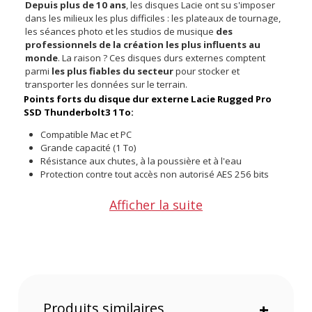
Depuis plus de 10 ans
, les disques Lacie ont su s'imposer
dans les milieux les plus difficiles : les plateaux de tournage,
les séances photo et les studios de musique
des
professionnels de la création les plus influents au
monde
. La raison ? Ces disques durs externes comptent
parmi
les plus fiables du secteur
pour stocker et
transporter les données sur le terrain.
Points forts du disque dur externe Lacie Rugged Pro
SSD Thunderbolt3 1To:
Compatible Mac et PC
Grande capacité (1 To)
Résistance aux chutes, à la poussière et à l'eau
Protection contre tout accès non autorisé AES 256 bits
Découvrez notre article de blog sur le
Rugged SSD Pro
.
Afficher la suite
Le disque dur externe Lacie Rugged Pro SSD
Thunderbolt3 1To
est la solution parfaite pour les
utilisateurs de données importantes qui ont besoin d'une
mobilité et d'une sécurité des données extrêmes.
Le Rugged Pro SSD Thunderbolt3 1To dispose, notamment
par la gaine orange en caoutchouc symbole de la gamme
Rugged, d'une
résistance aux chutes et d'une
protection de niveau IP67
contre la poussière et l'eau, ce
Produits similaires
+