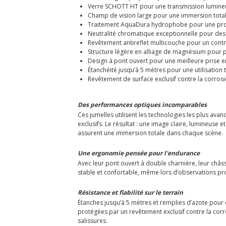
Verre SCHOTT HT pour une transmission lumin
Champ de vision large pour une immersion tota
Traitement AquaDura hydrophobe pour une propr
Neutralité chromatique exceptionnelle pour des 
Revêtement antireflet multicouche pour un cont
Structure légère en alliage de magnésium pour p
Design à pont ouvert pour une meilleure prise 
Étanchéité jusqu’à 5 mètres pour une utilisation 
Revêtement de surface exclusif contre la corrosio
Des performances optiques incomparables
Ces jumelles utilisent les technologies les plus av
exclusifs. Le résultat : une image claire, lumineuse 
assurent une immersion totale dans chaque scène.
Une ergonomie pensée pour l'endurance
Avec leur pont ouvert à double charnière, leur châs
stable et confortable, même lors d’observations prol
Résistance et fiabilité sur le terrain
Étanches jusqu’à 5 mètres et remplies d’azote pour é
protégées par un revêtement exclusif contre la corro
salissures.