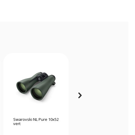
Swarovski NL Pure 10x52
Hikmicro habrok master
vert
light jumelles de vision
thermique