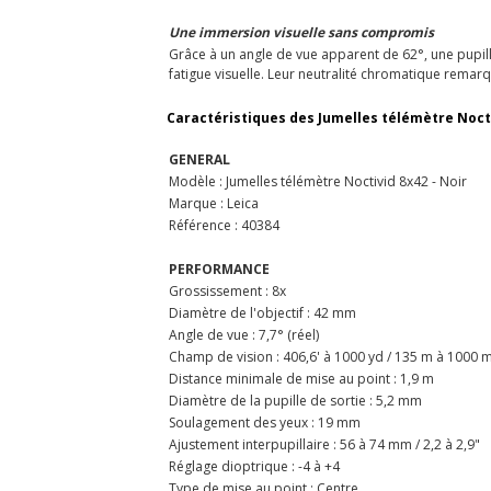
Une immersion visuelle sans compromis
Grâce à un angle de vue apparent de 62°, une pupille
fatigue visuelle. Leur neutralité chromatique remarq
Caractéristiques des Jumelles télémètre Noctiv
GENERAL
Modèle : Jumelles télémètre Noctivid 8x42 - Noir
Marque : Leica
Référence : 40384
PERFORMANCE
Grossissement : 8x
Diamètre de l'objectif : 42 mm
Angle de vue : 7,7° (réel)
Champ de vision : 406,6' à 1000 yd / 135 m à 1000 
Distance minimale de mise au point : 1,9 m
Diamètre de la pupille de sortie : 5,2 mm
Soulagement des yeux : 19 mm
Ajustement interpupillaire : 56 à 74 mm / 2,2 à 2,9"
Réglage dioptrique : -4 à +4
Type de mise au point : Centre