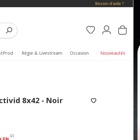
Besoin d'aide ?
stProd
Régie & Livestream
Occasion
Nouveautés
tivid 8x42 - Noir
(2)
a 84x