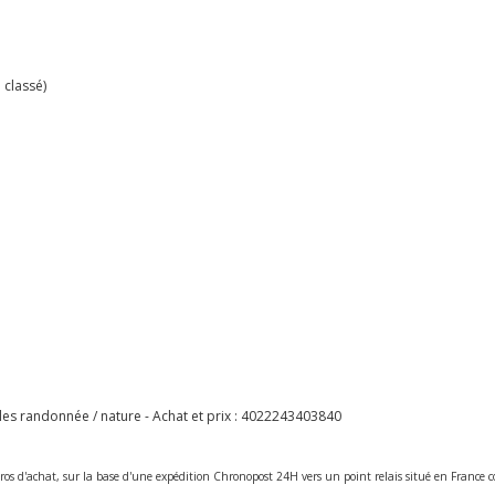
 classé)
les randonnée / nature - Achat et prix :
4022243403840
ros d'achat, sur la base d'une expédition Chronopost 24H vers un point relais situé en Franc