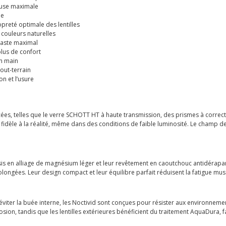
euse maximale
le
eté optimale des lentilles
couleurs naturelles
raste maximal
lus de confort
en main
tout-terrain
n et l’usure
ancées, telles que le verre SCHOTT HT à haute transmission, des prismes à corre
et fidèle à la réalité, même dans des conditions de faible luminosité. Le champ de
sis en alliage de magnésium léger et leur revêtement en caoutchouc antidérapan
ongées. Leur design compact et leur équilibre parfait réduisent la fatigue muscu
viter la buée interne, les Noctivid sont conçues pour résister aux environnemen
sion, tandis que les lentilles extérieures bénéficient du traitement AquaDura, fa