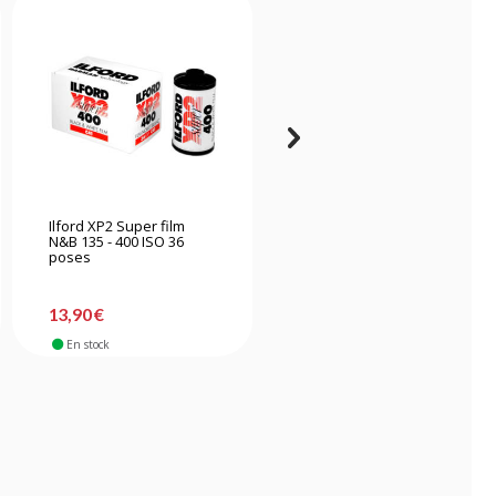
Ilford XP2 Super film
Kodak Portra film
N&B 135 - 400 ISO 36
couleur 135 - 400 ISO 36
poses
poses x5
13,90 €
113,90 €
En stock
Bientôt disponible