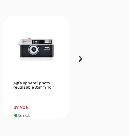
Agfa Appareil photo
Yashica MF-1 Snapshot
réutilisable 35mm noir
Art Camera Y Edition Gris
avec 1 Film 400/24
-14%
48,90 €
39,90 €
41,90 €
En stock
En stock