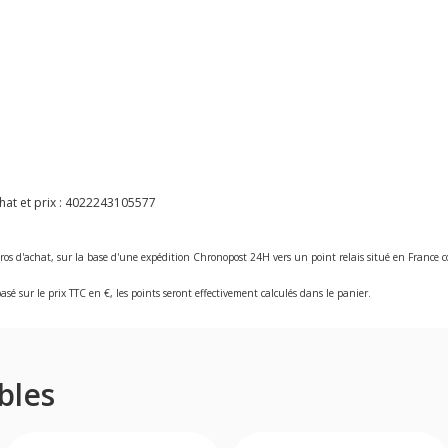
at et prix :
4022243105577
ros d'achat, sur la base d'une expédition Chronopost 24H vers un point relais situé en Franc
asé sur le prix TTC en €, les points seront effectivement calculés dans le panier.
bles