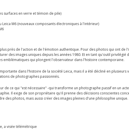
s surfaces en verre et témoin de pile)
du Leica M6 (nouveaux composants électroniques à l'intérieur)
 M6
u plus près de l'action et de l'émotion authentique. Pour des photos qui ont de 
apturer des images uniques depuis les années 1980. Et en tant qu'outil privilég
ges emblématiques qui plongent l'observateur dans l'histoire contemporaine.
tante dans l'histoire de la société Leica, mais il a été décliné en plusieurs v
érations de photographes passionnés.
veur de ce qui "est nécessaire" -qui transforme un photographe passif en un acte
hie. Il exige de son propriétaire qu'il prenne des décisions conscientes concernan
re des photos, mais aussi créer des images pleines d'une philosophie unique.
, a visée télémétrique