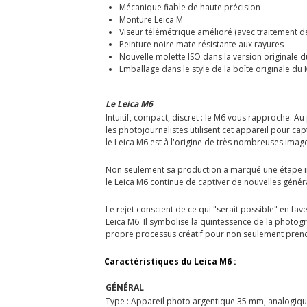
Mécanique fiable de haute précision
Monture Leica M
Viseur télémétrique amélioré (avec traitement de
Peinture noire mate résistante aux rayures
Nouvelle molette ISO dans la version originale 
Emballage dans le style de la boîte originale du
Le Leica M6
Intuitif, compact, discret : le M6 vous rapproche. A
les photojournalistes utilisent cet appareil pour c
le Leica M6 est à l'origine de très nombreuses ima
Non seulement sa production a marqué une étape impor
le Leica M6 continue de captiver de nouvelles gén
Le rejet conscient de ce qui "serait possible" en fa
Leica M6. Il symbolise la quintessence de la photograp
propre processus créatif pour non seulement prend
Caractéristiques du Leica M6 :
GÉNÉRAL
Type : Appareil photo argentique 35 mm, analogique