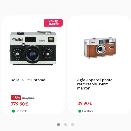
Rollei AF 35 Chrome
Agfa Appareil photo
réutilisable 35mm
marron
-15%
917,90 €
39,90 €
779,90 €
En stock
En stock