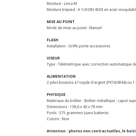
Monture : Leica M
Monture trépied : A 1/4 DIN 4503 en acier inoxydab
MISE AU POINT
Mode de mise au point : Manuel
FLASH
Installation : Griffe porte-accessoires
VISEUR
Type : Télémétrique avec correction automatique d
ALIMENTATION
2 piles boutons à l'oxyde d'argent (PX76/SR44) ou 1 
PHYSIQUE
Matériaux du boîtier : Boîtier métallique ; capot su
Dimensions : 138,6 x 40 x 78 mm
Poids : 575 grammes (sans batterie)
Coloris : Noir
Attention : photos non contractuelles, le boit