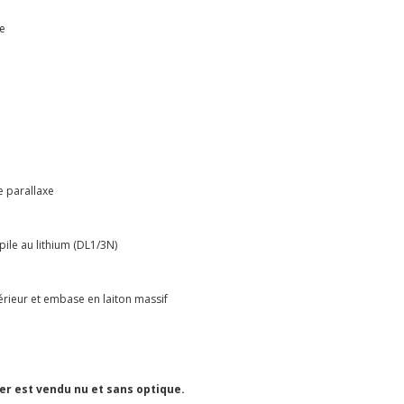
le
e parallaxe
pile au lithium (DL1/3N)
périeur et embase en laiton massif
ier est vendu nu et sans optique.