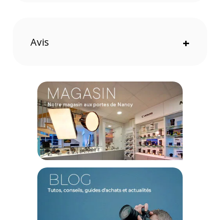
offre le toucher noble, la souplesse et la prise en main ferme
caractéristiques de l'identité premium de Leica.
Protection robuste et ergonomie sur mesure
Avis
+
Conçu spécifiquement pour la géométrie exigeante de la
gamme Leica M11, cet étui s'ajuste au millimètre près pour
amortir les chocs légers et éviter les rayures sur le boîtier. Sa
conception multifonctionnelle optimise la manipulation de
l'appareil photo tout en maintenant une accessibilité idéale à
ses commandes essentielles.
Légèreté absolue de seulement 130 g sur le terrain
Pensé pour les photographes de rue et de reportage
toujours en mouvement, ce protecteur se fait oublier dès sa
mise en place grâce à un poids net de seulement 130 g. Il
protège efficacement votre équipement de prestige sans
jamais l'alourdir, préservant la compacité fondamentale du
système M.
Design épuré noir parfaitement intégré à l'univers M
L'élégance discrète de la finition noire s’associe
magnifiquement avec les accents et les lignes intemporelles
du Leica M11. Ce protecteur permet une discrétion totale lors