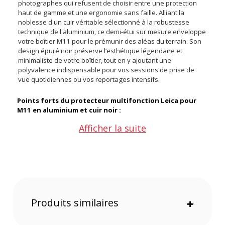
photographes qui refusent de choisir entre une protection
haut de gamme et une ergonomie sans faille. Alliant la
noblesse d'un cuir véritable sélectionné à la robustesse
technique de l'aluminium, ce demi-étui sur mesure enveloppe
votre boîtier M11 pour le prémunir des aléas du terrain. Son
design épuré noir préserve l’esthétique légendaire et
minimaliste de votre boîtier, tout en y ajoutant une
polyvalence indispensable pour vos sessions de prise de
vue quotidiennes ou vos reportages intensifs.
Points forts du protecteur multifonction Leica pour
M11 en aluminium et cuir noir :
Alliance innovante de l'aluminium et du cuir véritable
Afficher la suite
Protection robuste et ergonomie sur mesure
Légèreté absolue de seulement 130 g sur le terrain
Design épuré noir parfaitement intégré à l'univers M
Alliance innovante de l'aluminium et du cuir véritable
Ce protecteur se distingue par sa structure bimatière de
Produits similaires
+
premier choix. L'intégration de l'aluminium confère une
rigidité et une résistance structurelle accrues aux endroits
stratégiques, tandis que le gainage en cuir véritable noir