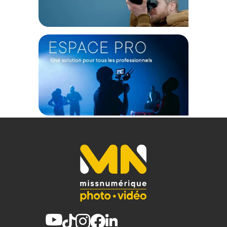
de vos prises de vue, soulignant le caractère unique et
moderne de votre système photographique tout en
respectant une harmonie parfaite des formes.
Caractéristiques du protecteur multifonction Leica
pour M11 en aluminium et cuir noir :
Marque : Leica
Modèle : Protecteur Multifonction M11, aluminium, cuir, noir
Catégorie : Étui de protection / Demi-étui de prestige
Compatibilité : Appareils photo de la série Leica M11
Matériaux principaux : Aluminium haute performance et cuir
véritable de qualité supérieure
Couleur : Noir (black)
Poids net (Produit seul) : 130 g
CONTENU DU CARTON
1x Protecteur Multifonction Leica M11 en aluminium et cuir
noir