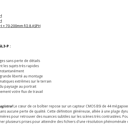
PH
PH
SPH + 70-200mm f/2.8 ASPH
SL3-P :
es sans perte de détails
t les sujets très rapides
 instantanément
 grande liberté au montage
imatiques extrêmes sur le terrain
du paysage au portrait
uement votre flux de travail
agistral
Le cœur de ce boîtier repose sur un capteur CMOS BSI de 44 mégapixels 
sans aucune perte de qualité. Cette définition généreuse, alliée à une plage d
ères pour retrouver des nuances subtiles sur les scènes très contrastées. Pour
er plusieurs prises pour atteindre des fichiers d'une résolution phénoménale d