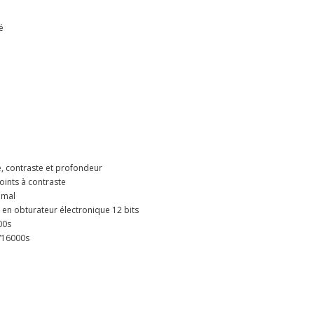
é
, contraste et profondeur
oints à contraste
imal
 en obturateur électronique 12 bits
00s
1/16000s