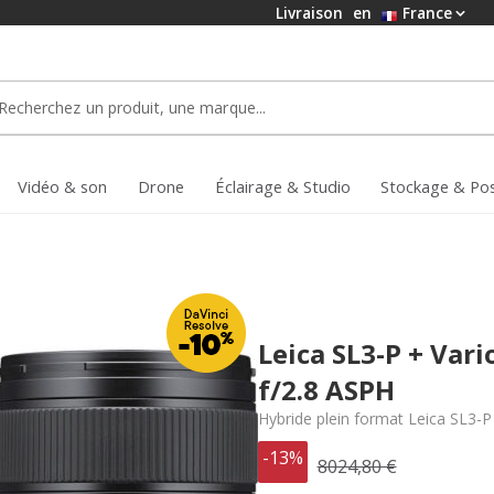
Livraison
en
France
Vidéo & son
Drone
Éclairage & Studio
Stockage & Po
Leica SL3-P + Var
f/2.8 ASPH
Hybride plein format Leica SL3-P (
-13%
8024,80 €