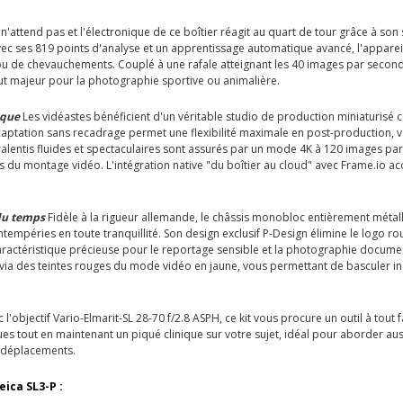
 n'attend pas et l'électronique de ce boîtier réagit au quart de tour grâce à s
vec ses 819 points d'analyse et un apprentissage automatique avancé, l'appareil v
e chevauchements. Couplé à une rafale atteignant les 40 images par seconde e
atout majeur pour la photographie sportive ou animalière.
ique
Les vidéastes bénéficient d'un véritable studio de production miniaturisé
 captation sans recadrage permet une flexibilité maximale en post-production, vou
alentis fluides et spectaculaires sont assurés par un mode 4K à 120 images par
lors du montage vidéo. L'intégration native "du boîtier au cloud" avec Frame.io a
du temps
Fidèle à la rigueur allemande, le châssis monobloc entièrement méta
 intempéries en toute tranquillité. Son design exclusif P-Design élimine le logo r
ractéristique précieuse pour le reportage sensible et la photographie document
via des teintes rouges du mode vidéo en jaune, vous permettant de basculer inst
 l'objectif Vario-Elmarit-SL 28-70 f/2.8 ASPH, ce kit vous procure un outil à tou
ues tout en maintenant un piqué clinique sur votre sujet, idéal pour aborder aus
s déplacements.
eica SL3-P :