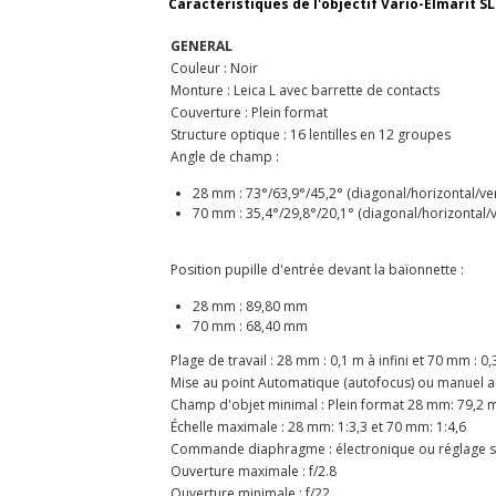
Caractéristiques de l'objectif Vario-Elmarit S
GENERAL
Couleur : Noir
Monture : Leica L avec barrette de contacts
Couverture : Plein format
Structure optique : 16 lentilles en 12 groupes
Angle de champ :
28 mm : 73°/63,9°/45,2° (diagonal/horizontal/ver
70 mm : 35,4°/29,8°/20,1° (diagonal/horizont
Position pupille d'entrée devant la baïonnette :
28 mm : 89,80 mm
70 mm : 68,40 mm
Plage de travail : 28 mm : 0,1 m à infini et 70 mm 
Mise au point Automatique (autofocus) ou manuel au
Champ d'objet minimal : Plein format 28 mm: 79
Échelle maximale : 28 mm: 1:3,3 et 70 mm: 1:4,
Commande diaphragme : électronique ou réglage su
Ouverture maximale : f/2.8
Ouverture minimale : f/22