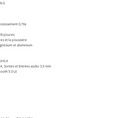
 HLG
rossissement 0,76x
,28 pouces
res et la poussière
agnésium et aluminium
UHS-II
 A, Sorties et Entrées audio 3,5 mm
tooth 5.0 LE