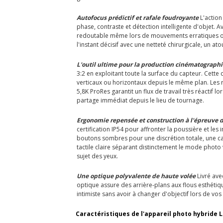
Autofocus prédictif et rafale foudroyante
L'action
phase, contraste et détection intelligente d'objet. A
redoutable même lors de mouvements erratiques ou d
l'instant décisif avec une netteté chirurgicale, un 
L'outil ultime pour la production cinématograph
3:2 en exploitant toute la surface du capteur. Cette
verticaux ou horizontaux depuis le même plan. Les r
5,8K ProRes garantit un flux de travail très réactif 
partage immédiat depuis le lieu de tournage.
Ergonomie repensée et construction à l'épreuve 
certification IP54 pour affronter la poussière et les
boutons sombres pour une discrétion totale, une ca
tactile claire séparant distinctement le mode photo 
sujet des yeux.
Une optique polyvalente de haute volée
Livré avec
optique assure des arrière-plans aux flous esthétiq
intimiste sans avoir à changer d'objectif lors de vo
Caractéristiques de l'appareil photo hybride L