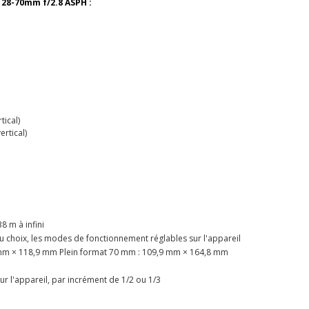
L 28-70mm f/2.8 ASPH :
tical)
al/vertical)
: 0,38 m à infini
 choix, les modes de fonctionnement réglables sur l'appareil
,2 mm × 118,9 mm Plein format 70 mm : 109,9 mm × 164,8 mm
6
r l'appareil, par incrément de 1/2 ou 1/3