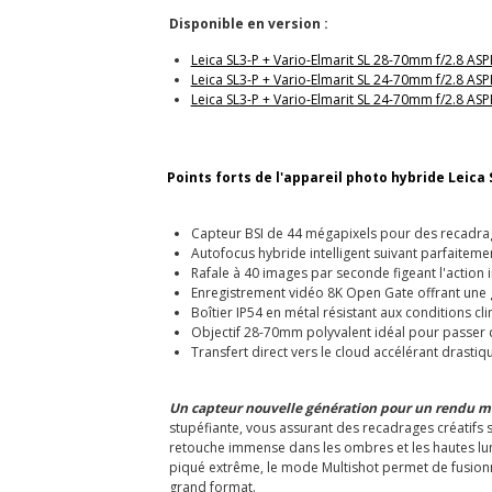
Disponible en version :
Leica SL3-P + Vario-Elmarit SL 28-70mm f/2.8 AS
Leica SL3-P + Vario-Elmarit SL 24-70mm f/2.8 AS
Leica SL3-P + Vario-Elmarit SL 24-70mm f/2.8 A
Points forts de l'appareil photo hybride Leica 
Capteur BSI de 44 mégapixels pour des recadrag
Autofocus hybride intelligent suivant parfaitemen
Rafale à 40 images par seconde figeant l'action
Enregistrement vidéo 8K Open Gate offrant une
Boîtier IP54 en métal résistant aux conditions cl
Objectif 28-70mm polyvalent idéal pour passer 
Transfert direct vers le cloud accélérant drastiq
Un capteur nouvelle génération pour un rendu m
stupéfiante, vous assurant des recadrages créatifs 
retouche immense dans les ombres et les hautes lumi
piqué extrême, le mode Multishot permet de fusionn
grand format.