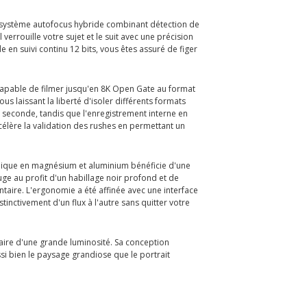
on système autofocus hybride combinant détection de
errouille votre sujet et le suit avec une précision
n suivi continu 12 bits, vous êtes assuré de figer
 capable de filmer jusqu'en 8K Open Gate au format
s laissant la liberté d'isoler différents formats
 seconde, tandis que l'enregistrement interne en
ccélère la validation des rushes en permettant un
llique en magnésium et aluminium bénéficie d'une
ouge au profit d'un habillage noir profond et de
aire. L'ergonomie a été affinée avec une interface
inctivement d'un flux à l'autre sans quitter votre
t faire d'une grande luminosité. Sa conception
si bien le paysage grandiose que le portrait