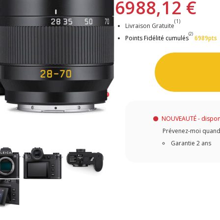
6988,12 €
(1)
Livraison Gratuite
(2)
Points Fidélité cumulés
6989pts
NOUVEAUTÉ - dispon
Prévenez-moi quand c
Garantie 2 ans