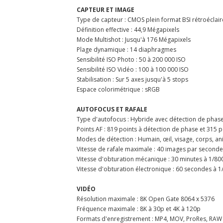
CAPTEUR ET IMAGE
Type de capteur : CMOS plein format BSI rétroéclair
Définition effective : 44,9 Mégapixels
Mode Multishot : Jusqu'à 176 Mégapixels
Plage dynamique : 14 diaphragmes
Sensibilité ISO Photo : 50 à 200 000 ISO
Sensibilité ISO Vidéo : 100 à 100 000 ISO
Stabilisation : Sur 5 axes jusqu'à 5 stops
Espace colorimétrique : sRGB
AUTOFOCUS ET RAFALE
Type d'autofocus : Hybride avec détection de phase
Points AF : 819 points à détection de phase et 315 p
Modes de détection : Humain, œil, visage, corps, an
Vitesse de rafale maximale : 40 images par seconde
Vitesse d'obturation mécanique : 30 minutes à 1/80
Vitesse d'obturation électronique : 60 secondes à 
VIDÉO
Résolution maximale : 8K Open Gate 8064 x 5376
Fréquence maximale : 8K à 30p et 4K à 120p
Formats d'enregistrement : MP4, MOV, ProRes, RAW