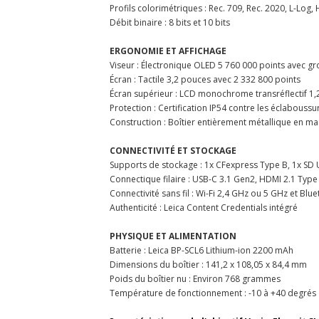
Profils colorimétriques : Rec. 709, Rec. 2020, L-Log,
Débit binaire : 8 bits et 10 bits
ERGONOMIE ET AFFICHAGE
Viseur : Électronique OLED 5 760 000 points avec g
Écran : Tactile 3,2 pouces avec 2 332 800 points
Écran supérieur : LCD monochrome transréflectif 1
Protection : Certification IP54 contre les éclaboussu
Construction : Boîtier entièrement métallique en m
CONNECTIVITÉ ET STOCKAGE
Supports de stockage : 1x CFexpress Type B, 1x SD 
Connectique filaire : USB-C 3.1 Gen2, HDMI 2.1 Type
Connectivité sans fil : Wi-Fi 2,4 GHz ou 5 GHz et Blue
Authenticité : Leica Content Credentials intégré
PHYSIQUE ET ALIMENTATION
Batterie : Leica BP-SCL6 Lithium-ion 2200 mAh
Dimensions du boîtier : 141,2 x 108,05 x 84,4 mm
Poids du boîtier nu : Environ 768 grammes
Température de fonctionnement : -10 à +40 degrés