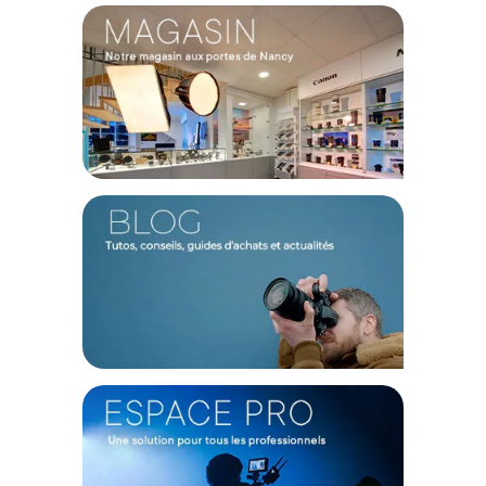
Performances techniques
L?appareil photo Leica SLS3 possède un capteur BSI et offre
une plage ISO étendue de 50 à 200 000.
Le système de mise au point automatique est hybride,
combinant la détection de phase (PDAF), la détection de
contraste et la détection d'objets. Le processeur Maestro IV
avec technologie L2 est intégré pour des performances
optimales. Il prend en charge la vidéo HEVC (.h265) et ProRes
jusqu'à une résolution 6K.