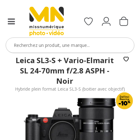
boîtier
ou
d’une
caméra
avec
le
code
Leica SL3-S + Vario-Elmarit
DVR10
SL 24-70mm f/2.8 ASPH -
VOIR L'OFFRE
Noir
Hybride plein format Leica SL3-S (boitier avec objectif)