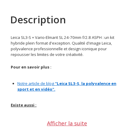
Description
Leica SL3-S + Vario-Elmarit SL 24-70mm f/2.8 ASPH : un kit
hybride plein format d'exception. Qualité d'image Leica,
polyvalence professionnelle et design iconique pour
repousser les limites de votre créativité.
Pour en savoir plus :
Notre article de blog
"Leica SL3-S, la polyvalence en
sport et en vidéo".
Existe aussi :
Leica SL3-S - boitier nu
Afficher la suite
Leica SL3-S + Vario-Elmarit SL 28-70mm f/2.8 ASPH
Leica SL3-S + Vario-Elmarit SL 24-70mm et 70-200mm f/2.8