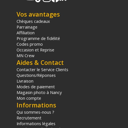
CONTENU DU CARTON
Moniteur Lilliput FS7
Câble de connexion Mini HDMI
Vos avantages
Alimentation 12V 1.5A
Chèques cadeaux
Montures et supports 1/4" Hot Shoe
Parrainage
Accessoires supplémentaires : Velcro Parasol + Support ;
Affiliation
Support de batterie F-970 ; Support de griffe porte-câbles
Programme de fidélité
HDMI A à C
Codes promo
Occasion et Reprise
PHYSIQUE
Dimensions (L x l x P) : 182 x 124 x 22 mm
MN Crew
Poids : 320g
Aides & Contact
Contacter le Service Clients
Questions/Réponses
Livraison
Modes de paiement
Magasin photo à Nancy
Mon compte
Informations
Qui sommes-nous ?
Recrutement
Informations légales