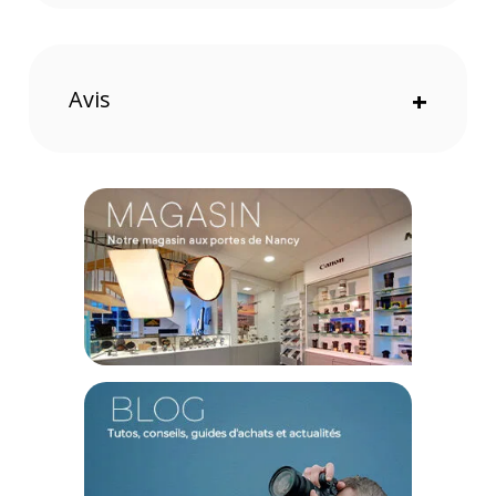
circonstances sans avoir besoin d'échantillonnage ou
d'interpolation.
Durabilité accrue
Le moniteur 7" LILLIPUT FS7 4K dispose d'un boîtier métallique
Avis
+
léger conçu pour absorber les chocs tout en conservant sa
légèreté (
320g seulement !
)et sa portabilité (
seulement 22mm
d'épaisseur !
).
Fonctions avancées
Le FS7 dispose d'un grand nombre de fonctions avancées :
Timecodes, YRGB, Zooms, Vector Scopes, Waveforms,
Audiomètres, Peaking, Histogrammes, Expositions, et Pixel to
Pixel.
Compatible avec les batteries Sony F-970 (plaque fournie)
Une plaque de batterie (
fournie
) compatible avec la batterie
Sony F-970 (
vendue séparément
), ce qui vous offrira environ 2
à 3 heures d'autonomie sur une seule charge.
Montage et fixation
Le montage le plus courant se fait au moyen de l'adaptateur
hot shoe se vissant dans un trou fileté BSW de 1/4" au bas du
moniteur et se clipsant dans le support hot shoe de votre