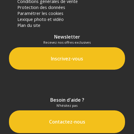
Conditions générales de vente
Protection des données
Paramétrer les cookies
Lexique photo et vidéo
Plan du site
Offre valable jusqu'au 07-08-2026 inclus.
Newsletter
Recevez nos offres exclusives
Code EAN Moniteur Lilliput FS7 7" 4K 1920x1080 :
6950821601433
Garantie 2 ans
Inscrivez-vous
(1) Offre valable jusqu'au 31 Décembre 2030 à partir de 49 euros
d'achat, sur la base d'une expédition Chronopost 24H vers un point
relais situé en France continentale uniquement, valable uniquement
sur les produits de moins de 1m et moins de 20Kg.
(2) Sous réserve d'éligibilité.
(3) Nombre de points Fidélité estimés, hors remises au panier, basé
Besoin d'aide ?
sur le prix TTC en €, les points seront effectivement calculés dans le
N'hésitez pas
panier.
Contactez-nous