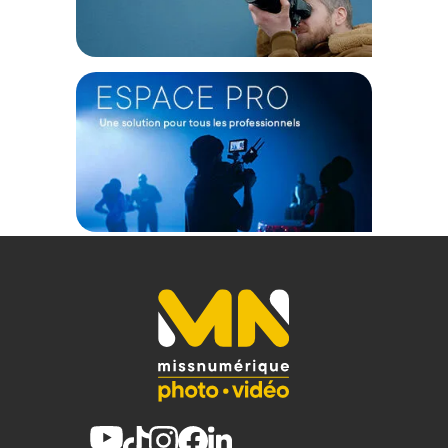
matériel photo ou vidéo.
Pour utiliser une batterie LP-E6, vous aurez besoin
d'un
bracket
et d'une
plate
d'adaptation
(vendus séparément)
Caractéristiques du moniteur 7" LILLIPUT FS7
1920x1080 :
GENERAL
Ratio d'aspect : 16:10
Résolution native : 1920 x 1200
Résolution maximale : 4096 x 2160p
Angle de visualisation : 170 ° Horizontal/Vertical
Rapport de luminosité : 500 cd/m2
Rapport de contraste : 1000: 1
Rétro-éclairage : LED
Entrées et sorties vidéo : HDMI 1.4, 3G SDI (BNC)
Batteries compatibles (vendues séparément) : Sony série NP-F
; Canon LP-E6 (batterie NP-FZ non compatible)
Sortie audio : Haut-parleur ; écouteur Jack
Puissance d'entrée : 12V DC 1A 12W
Température de fonctionnement : -20 °C à + 60 °C
Options de montage : VESA 75 trous 1/4" BSW