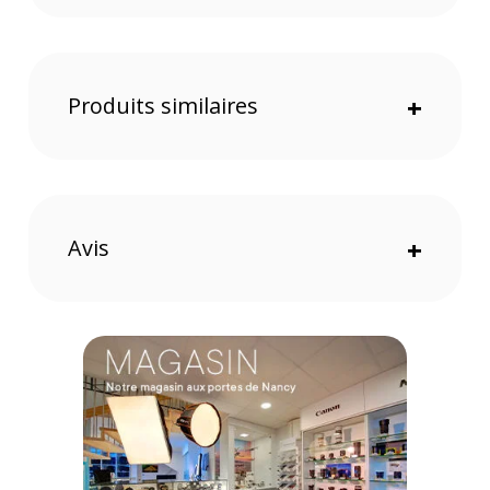
de la poche extensible. Cette dernière peut aussi servir pour
un stabilisateur. De multiples poches vous aideront à
organiser les accessoires et les effets personnels.
Ergonomie
Produits similaires
+
Les compartiments principaux ont des accès séparés. Vous
accédez au compartiment photo par l'arrière. Le système M-
Guard avec des séparateurs en mousse EVA protègent le
matériel contre les chocs. Ils peuvent être retirés pour un
usage classique du sac. Les divisions entre les
compartiments peuvent aussi être retirées.
Avis
+
Transport
Les dimensions sont adaptées aux normes de bagage à
main de la plupart des compagnies aériennes. Les matériaux
externes résistent à l'eau. De plus, vous recevez une housse
anti-pluie.
Caractéristiques sac à dos Manfrotto Befree III
Advanced :
GÉNÉRAL
Dimensions externes (LxPxH) : 33 x 21 x 49cm