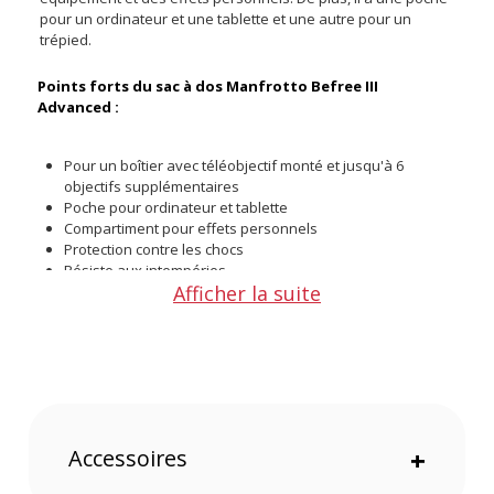
pour un ordinateur et une tablette et une autre pour un
trépied.
Points forts du sac à dos Manfrotto Befree III
Advanced :
Pour un boîtier avec téléobjectif monté et jusqu'à 6
objectifs supplémentaires
Poche pour ordinateur et tablette
Compartiment pour effets personnels
Protection contre les chocs
Résiste aux intempéries
Afficher la suite
Normes de bagage à main
Matériel
Ce sac grande capacité dispose d'un large compartiment
principal pour un boîtier avec téléobjectif monté et jusqu'à 6
objectifs. Le compartiment supérieur se destine aux effets
personnels. Aussi, la poche frontale peut stocker un
Accessoires
+
ordinateur 15 pouces et une tablette 9,7 pouces. Vous
pouvez emporter un trépied à l'aide de la sangle latérale ou