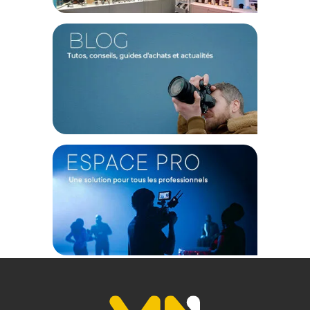
Dimensions internes (LxPxH) : 25 x 14 x 44cm
Dimensions de l'insert (LxPxH) : 25 x 14 x 27cm
Dimensions du compartiment ordinateur (LxPxH) : 27 x 2 x
42cm
Dimensions du compartiment personnel (LxPxH) : 25 x 14 x
12cm
Dimensions du compartiment trépied (LxPxH) : 16 x 8 x 44cm
Poids : 1,22Kg
Volume : 25 litres
Capacité : 1 Appareil photo reflex ou hybride avec téléobjectif
monté + 6 objectifs + Ordinateur 15 pouces + Tablette 9,7
pouces + Trépied + Accessoires + Effets personnels
FABRICATION
Matériau : Tissu synthétique
Connexion trépied : Oui
Déperlant : Oui
Une garantie de 8 ans supplémentaire vous est offerte par
Manfrotto en vous inscrivant via ce lien :
https://www.manfrotto.com/fr-fr/enregistrement-du-produit/
CONTENU DU CARTON :
1x Sac à dos