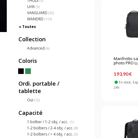
THULE
(3)
Urth
(5)
VANGUARD
(32)
WANDRD
(115)
« Toutes
Collection
Advanced
(6)
Manfrotto sa
Coloris
photo PRO Lig
193,90 €
Ordi. portable /
En stock
, Ex
24h
tablette
Oui
(12)
Capacité
1 boîtier / 1-2 obj. / acc.
(1)
1-2 boîtiers / 2-4 obj. / acc.
(8)
1-2 boîtiers / > 4 obj. / acc.
(3)