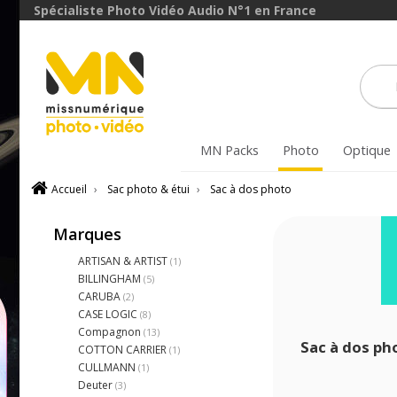
Spécialiste Photo Vidéo Audio N°1 en France
MN Packs
Photo
Optique
Accueil
›
Sac photo & étui
›
Sac à dos photo
Marques
ARTISAN & ARTIST
(1)
BILLINGHAM
(5)
CARUBA
(2)
CASE LOGIC
(8)
Compagnon
(13)
Sac à dos 
COTTON CARRIER
(1)
CULLMANN
(1)
Deuter
(3)