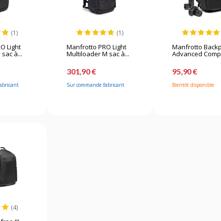
(1)
(1)
O Light
Manfrotto PRO Light
Manfrotto Back
sac à...
Multiloader M sac à...
Advanced Compa
301,90 €
95,90 €
abricant
Sur commande fabricant
Bientôt disponible
(4)