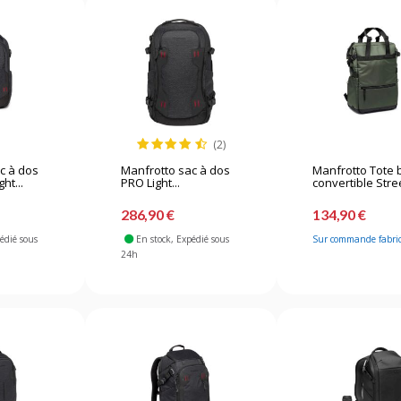
(2)
c à dos
Manfrotto sac à dos
Manfrotto Tote 
ht...
PRO Light...
convertible Stree
286,90 €
134,90 €
pédié sous
En stock
, Expédié sous
Sur commande fabri
24h