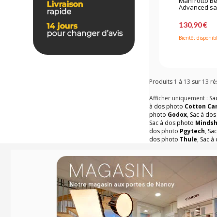
Manfrotto Bef
Advanced sa
130,90 €
Bientôt disponib
Produits
1
à
13
sur
13
ré
Afficher uniquement :
Sa
à dos photo
Cotton Car
photo
Godox
,
Sac à do
Sac à dos photo
Mindsh
dos photo
Pgytech
,
Sa
dos photo
Thule
,
Sac à