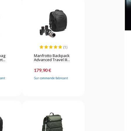
(1)
bag
Manfrotto Backpack
t...
Advanced Travel III...
179,90 €
cant
Sur commande fabricant