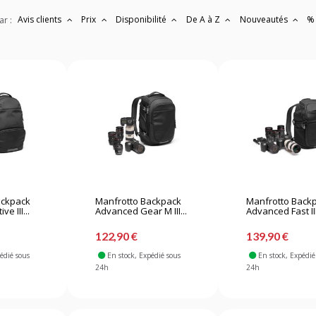
Avis clients
Prix
Disponibilité
De A à Z
Nouveautés
%
ar :
ackpack
Manfrotto Backpack
Manfrotto Back
e III...
Advanced Gear M III...
Advanced Fast III
122,90 €
139,90 €
pédié sous
En stock
, Expédié sous
En stock
, Expédié
24h
24h