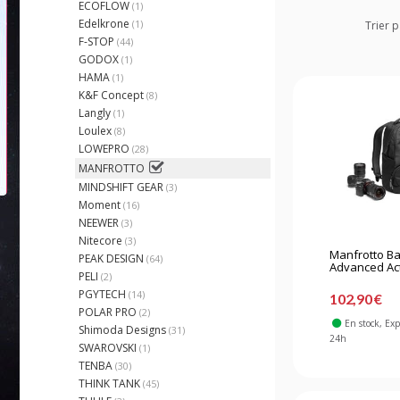
ECOFLOW
(1)
Edelkrone
(1)
Trier p
F-STOP
(44)
GODOX
(1)
HAMA
(1)
K&F Concept
(8)
Langly
(1)
Loulex
(8)
LOWEPRO
(28)
MANFROTTO
MINDSHIFT GEAR
(3)
Moment
(16)
NEEWER
(3)
Nitecore
(3)
Manfrotto B
PEAK DESIGN
(64)
Advanced Activ
PELI
(2)
PGYTECH
(14)
102,90 €
POLAR PRO
(2)
En stock
, Ex
Shimoda Designs
(31)
24h
SWAROVSKI
(1)
TENBA
(30)
THINK TANK
(45)