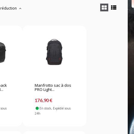
 réduction
pack
Manfrotto sac à dos
...
PRO Light...
176,90 €
 sous
En stock
, Expédié sous
24h