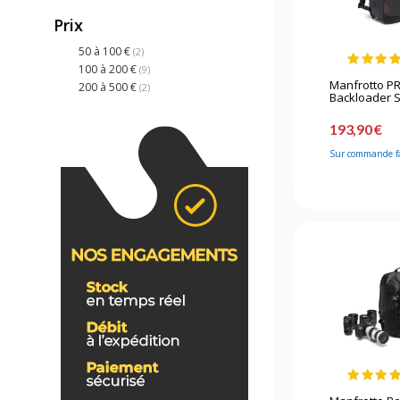
Prix
50 à 100 €
(2)
100 à 200 €
(9)
Manfrotto PR
200 à 500 €
(2)
Backloader S 
193,90 €
Sur commande f