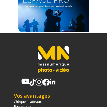
Gamme de pinces : 12 mm minimum (tube rond)
Couleur : noir
Température de travail max : 60°C
Température de travail min : -10°C
Longueur de câble : 140 cm lorsqu’il est détendu
Poids : 90 g
CONTENU DU CARTON
1x Télécommande Manfrotto RC Clamp LANC pour caméras
Sony, Canon, Panasonic
Offre valable jusqu'au 07-08-2026 inclus.
Code EAN Manfrotto Télécommande RC Clamp LANC | pour
camera Sony, Canon, Panasonic :
8024221600797
Garantie 2 ans
(1) Offre valable jusqu'au 31 Décembre 2030 à partir de 49 euros
d'achat, sur la base d'une expédition Chronopost 24H vers un point
relais situé en France continentale uniquement, valable uniquement
Vos avantages
sur les produits de moins de 1m et moins de 20Kg.
Chèques cadeaux
(2) Sous réserve d'éligibilité.
(3) Nombre de points Fidélité estimés, hors remises au panier, basé
Parrainage