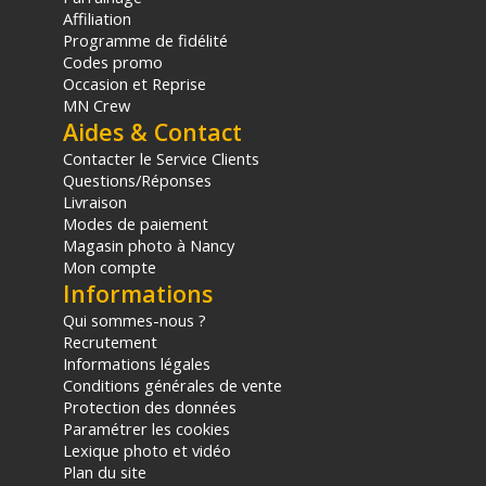
sur le prix TTC en €, les points seront effectivement calculés dans le
Affiliation
panier.
Programme de fidélité
Codes promo
Occasion et Reprise
MN Crew
Aides & Contact
Contacter le Service Clients
Questions/Réponses
Livraison
Modes de paiement
Magasin photo à Nancy
Mon compte
Informations
Qui sommes-nous ?
Recrutement
Informations légales
Conditions générales de vente
Protection des données
Paramétrer les cookies
Lexique photo et vidéo
Plan du site