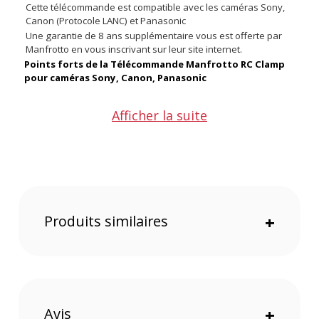
Cette télécommande est compatible avec les caméras Sony,
Canon (Protocole LANC) et Panasonic
Une garantie de 8 ans supplémentaire vous est offerte par
Manfrotto en vous inscrivant sur leur site internet.
Points forts de la Télécommande Manfrotto RC Clamp
pour caméras Sony, Canon, Panasonic
Afficher la suite
Compatible avec les caméras Sony, Canon (Protocole
LANC) et Panasonic
Solutions de prise en main constituée de barres
panoramiques de diamètres différents
Réduit les interventions manuelles pour la gestion de la
caméra
Commande de plusieurs vitesses de zoom
Bouton de direction du zoom contrôlé par logiciel
Produits similaires
+
Indicateurs LED d’enregistrement et de zoom.
Idéal pour une configuration avec un rig
Fonction Rec/Stop
Finition antidérapante et douce au toucher
Caractéristiques de la Télécommande Manfrotto RC
Avis
+
Clamp pour caméras Sony, Canon, Panasonic