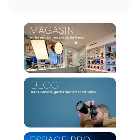
Une télécommande compatible Sony, Canon (Protocole
LANC) et Panasonic
LANC ou Control-L est un protocole série créé par Sony afin
de piloter du matériel vidéo tel que Caméscope, caméra,
magnétoscope ou table de montage.
Une télécommande de grande praticité
La télécommande Manfrotto RC clamp permet le pilotage du
zoom de votre caméra ou de votre caméscope. Elle dispose
d’une sélection de la vitesse du zoom, d’une LED indicative de
la fonction enregistrement et zoom.
Cette télécommande peut être facilement connectée à la
caméra ou au caméscope avec son câble spiralé de 140 cm.
La fonction serrage vous permet de monter facilement la
télécommande sur une barre panoramique, des tubes, des
tuyaux selon vos besoins.
GÉNÉRAL
Modèle : Télécommande Manfrotto RC Clamp LANC pour
caméras Sony, Canon, Panasonic
Diamètre 23 mm, pour pince (tube rond)