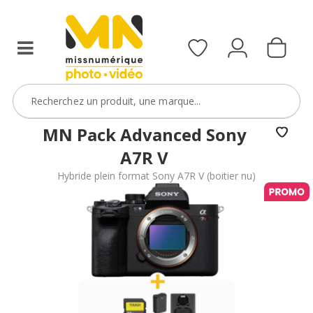
5
ans
OFFERTE
avec
le
code
GARA7RV
MN Pack Advanced Sony
VOIR L'OFFRE
A7R V
Hybride plein format Sony A7R V (boitier nu)