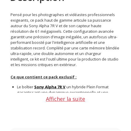
Pensé pour les photographes et vidéastes professionnels
exigeants, ce pack haut de gamme articule sa puissance
autour du Sony Alpha 7R V et de son capteur haute
résolution de 61 mégapixels. Cette configuration avancée
garantit une précision d'image inégalée, un autofocus ultra-
performant boosté par l'intelligence artificielle et une
stabilisation record. Complété par une carte mémoire blindée
ultra-rapide, une double autonomie et un chargeur
intelligent, ce kit est l'outil ultime pour la production de studio
et les missions critiques en extérieur.
Ce que contient ce pack exclusif :
Le boîtier
Sony Alpha 7R V
un hybride Plein Format
garantissant une dynamique exceptionnelle et une
Afficher la suite
montée en sensibilité maîtrisée pour la basse lumière
Une batterie supplémentaire
Sony NP-FZ100
d'origine de
2280 mAh, une alimentation lithium-ion de grande
capacité
Un chargeur double
Newell
FDL-USB-C
, une solution
intelligente et compacte avec écran LCD