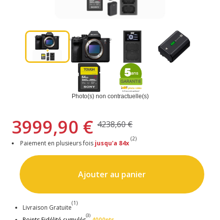
Photo(s) non contractuelle(s)
3999,90 €
4238,60 €
(2)
Paiement en plusieurs fois
jusqu'a 84x
Ajouter au panier
(1)
Livraison Gratuite
(3)
Points Fidélité cumulés
4000pts