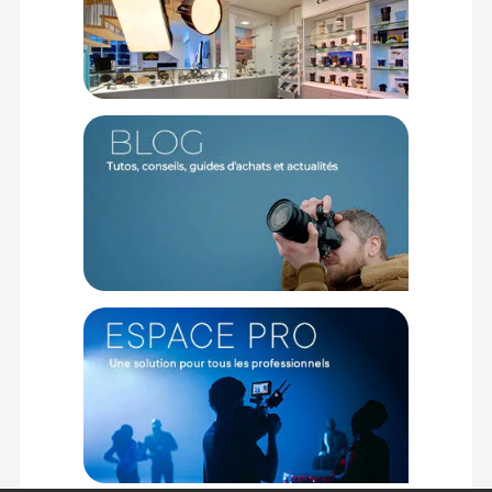
Caractéristiques principales :
BOÎTIER SONY ALPHA 7R V
Type de capteur :
Plein Format CMOS BSI (Exmor R) de 24x36
millimètres
Nombre de pixels effectifs :
61 millions de pixels
Stabilisation boîtier :
5 axes pour 8.0 stops (IL)
Plage ISO :
100 à 32 000 ISO (extensible de 50 à 102 400 ISO
en photo)
Viseur :
Électronique OLED 9.44 Mp, rafraîchissement jusqu'à
120 ips, grossissement 0.90x
Écran et stockage :
LCD 3,2 pouces tactile (2 095 104 points)