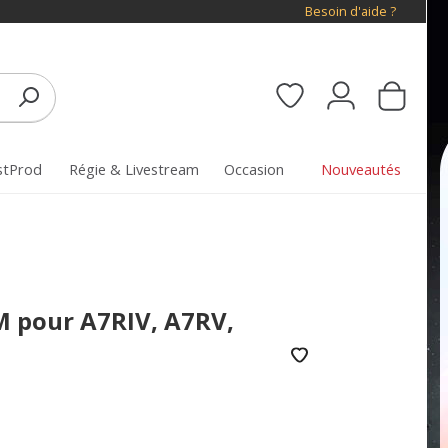
Besoin d'aide ?
stProd
Régie & Livestream
Occasion
Nouveautés
M pour A7RIV, A7RV,