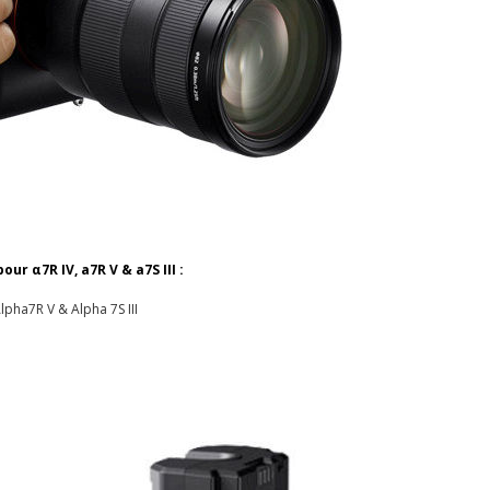
r α7R IV, a7R V & a7S III :
Alpha7R V & Alpha 7S III