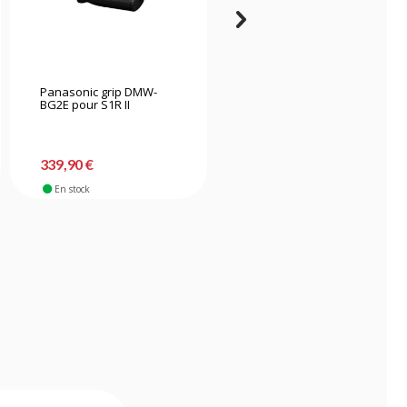
Panasonic grip DMW-
Smallrig 4820 poignée de
BG2E pour S1R II
pouce pour Sony A7C II /
A7CR / A7C - Noir
339,90 €
24,90 €
En stock
En stock