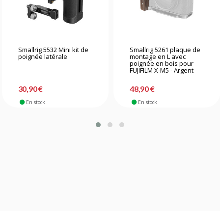
Smallrig 5532 Mini kit de
Smallrig 5261 plaque de
poignée latérale
montage en L avec
poignée en bois pour
FUJIFILM X-M5 - Argent
30,90 €
48,90 €
En stock
En stock