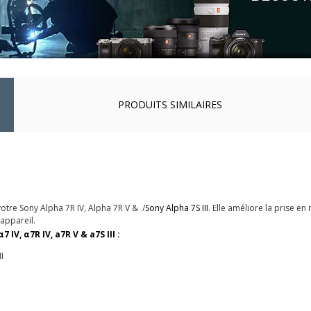
PRODUITS SIMILAIRES
tre Sony Alpha 7R IV, Alpha 7R V & /
Sony Alpha 7S III
. Elle améliore la prise en
appareil.
IV, α7R IV, a7R V & a7S III :
I