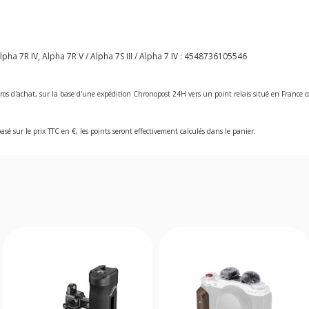
 7R IV, Alpha 7R V / Alpha 7S III / Alpha 7 IV :
4548736105546
ros d'achat, sur la base d'une expédition Chronopost 24H vers un point relais situé en Franc
asé sur le prix TTC en €, les points seront effectivement calculés dans le panier.