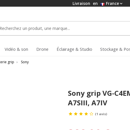
Livraison
en
France
Vidéo & son
Drone
Éclairage & Studio
Stockage & Po
erie grip
›
Sony
Sony grip VG-C4E
A7SIII, A7IV
(1 avis)