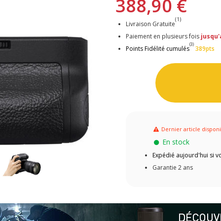
388,90 €
(1)
Livraison Gratuite
Paiement en plusieurs fois
jusqu'
(3)
Points Fidélité cumulés
389pts
Dernier article dispon
En stock
Expédié aujourd'hui si
Garantie 2 ans