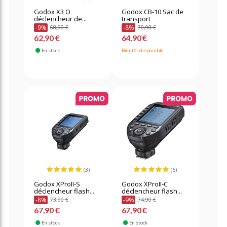
Godox X3 O
Godox CB-10 Sac de
déclencheur de...
transport
-9%
-8%
68,90 €
70,90 €
62,90 €
64,90 €
En stock
Bientôt disponible
(3)
(6)
Godox XProII-S
Godox XProII-C
déclencheur flash...
déclencheur flash...
-8%
-9%
73,90 €
74,90 €
67,90 €
67,90 €
En stock
En stock