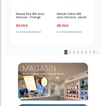
Nanuk Étui 905 avec
Nanuk Valise 905
mousse - Orange
avec mousse - Jaune
89,90 €
89,90 €
Sur commande fabricant
Sur commande fabricant
1
2
3
4
5
6
7
8
»