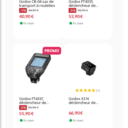
Godox CB-04 sac de
Godox FT433S
transport à roulettes
déclencheur de...
-9%
-8%
44,90 €
58,90 €
40,90 €
53,90 €
En stock
En stock
(1)
Godox FT433C
Godox X3 N
déclencheur de...
déclencheur de...
-8%
60,90 €
66,90 €
55,90 €
En stock
En stock