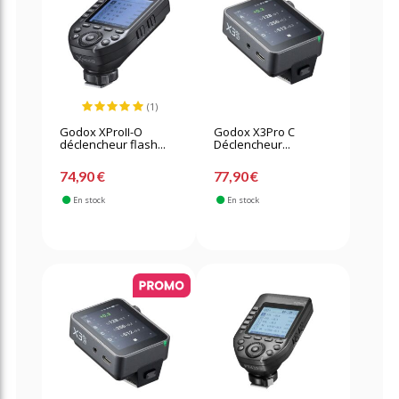
(1)
Godox XProII-O
Godox X3Pro C
déclencheur flash...
Déclencheur...
74,90 €
77,90 €
En stock
En stock