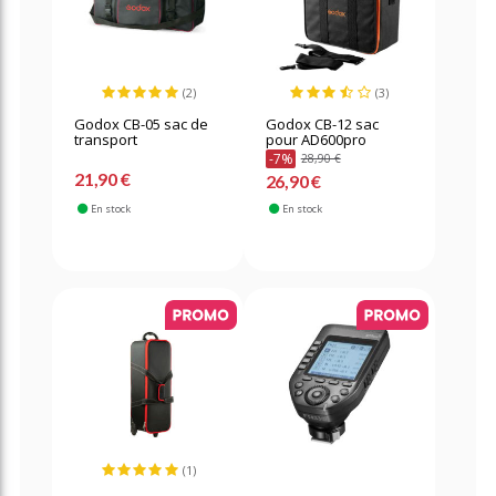
(2)
(3)
Godox CB-05 sac de
Godox CB-12 sac
transport
pour AD600pro
-7%
28,90 €
21,90 €
26,90 €
En stock
En stock
(1)