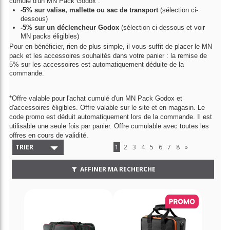
cumulé d'un MN Pack Godox :
-5% sur valise, mallette ou sac de transport
(sélection ci-
dessous)
-5% sur un déclencheur Godox
(sélection ci-dessous et voir
MN packs éligibles)
Pour en bénéficier, rien de plus simple
, il vous suffit de placer le MN
pack et les accessoires souhaités
dans votre panier : la remise de
5% sur les accessoires est automatiquement déduite de la
commande.
*Offre valable pour l'achat cumulé d'un MN Pack Godox et
d'accessoires éligibles. Offre va
lable sur le site et en magasin. Le
code promo est déduit automatiquement lors de la commande. Il est
utilisable une seule fois par panier. Offre cumulable avec toutes les
offres en cours de validité.
TRIER
1
2
3
4
5
6
7
8
»
AFFINER MA RECHERCHE