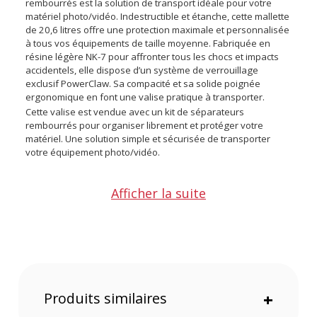
rembourrés est la solution de transport idéale pour votre
matériel photo/vidéo. Indestructible et étanche, cette mallette
de 20,6 litres offre une protection maximale et personnalisée
à tous vos équipements de taille moyenne. Fabriquée en
résine légère NK-7 pour affronter tous les chocs et impacts
accidentels, elle dispose d’un système de verrouillage
exclusif PowerClaw. Sa compacité et sa solide poignée
ergonomique en font une valise pratique à transporter.
Cette valise est vendue avec un kit de séparateurs
rembourrés pour organiser librement et protéger votre
matériel. Une solution simple et sécurisée de transporter
votre équipement photo/vidéo.
La valise Nanuk 918 avec son kit de séparateurs rembourrés
Afficher la suite
existe également en coloris :
Noir
Orange
Jaune
Argent
Olive
Produits similaires
+
Points forts de la valise Nanuk 918 Graphite avec son