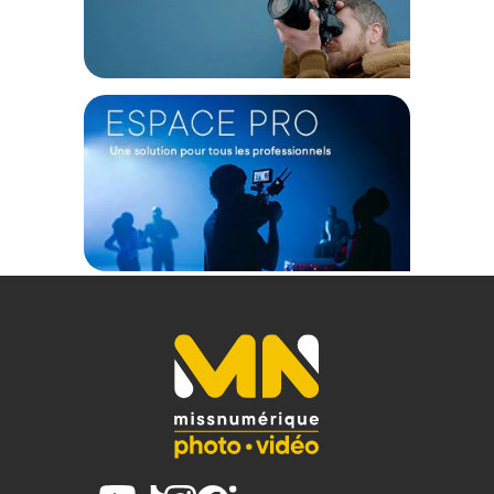
Facilité de transport
Dotée d’un volume de 20,6 litres et d’une poignée souple
ergonomique, la mallette 918 de Nanuk offre un transport
facile et sécurisée de votre équipement.
Protection maximale
La valise Nanuk 918 peut supporter des environnements
extrêmes avec un niveau de protection maximal pour tout
votre équipement professionnel. Certifiée IP67, cette mallette
est par ailleurs étanche. Il est également possible de
sécuriser et maintenir votre équipement à l’intérieur de la
mallette avec de la mousse personnalisée (en option).
Kit de séparateurs rembourrés pour valise Nanuk 918
Offrez une protection maximale à votre équipement avec ce
kit de séparateurs rembourrés conçu pour la valise Nanuk
918. Ce kit se compose d’un insert de protection rembourré
principal avec un ensemble de séparateurs long et court,
ainsi que d’un coussin en mousse alvéolé pour le couvercle.
Le positionnement des séparateurs à l’intérieur de l’insert est
entièrement personnalisable pour pouvoir s’adapter à votre
matériel et à vos besoins du moment.