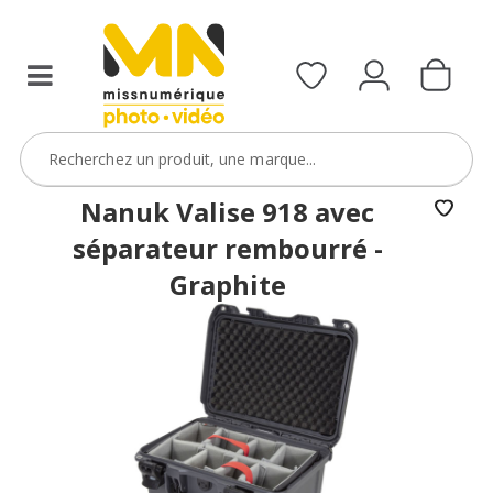
d’un
MN
Pack
Godox
de
la
sélection
Nanuk Valise 918 avec
avec
séparateur rembourré -
le
Graphite
code
PACKGSAC5
VOIR L'OFFRE