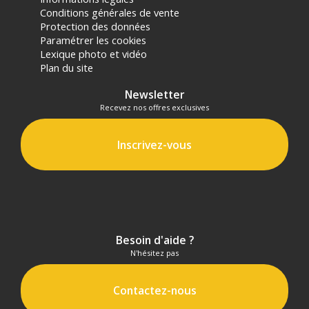
Conditions générales de vente
CONTENU DU CARTON
Protection des données
1x Valise Nanuk 918 Graphite
Paramétrer les cookies
1x Kit de séparateurs rembourrés pour valise Nanuk 918
Lexique photo et vidéo
1x coussin alvéolé pour couvercle valise Nanuk 918
Plan du site
Offre valable jusqu'au 07-08-2026 inclus.
Newsletter
Recevez nos offres exclusives
Code EAN Nanuk Valise 918 avec kit de séparateurs
rembourrés - Graphite - Valise Photo - Achat et Prix :
666365016973
Inscrivez-vous
Garantie 2 ans
(1) Offre valable jusqu'au 31 Décembre 2030 à partir de 49 euros
d'achat, sur la base d'une expédition Chronopost 24H vers un point
relais situé en France continentale uniquement, valable uniquement
sur les produits de moins de 1m et moins de 20Kg.
(2) Sous réserve d'éligibilité.
Besoin d'aide ?
(3) Nombre de points Fidélité estimés, hors remises au panier, basé
N'hésitez pas
sur le prix TTC en €, les points seront effectivement calculés dans le
panier.
Contactez-nous