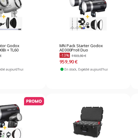
ator Godox
MN Pack Starter Godox
0Bi + TL60
AD300ProII Duo
-13%
€
1103,30 €
959,90 €
édié aujourd'hui
En stock
, Expédié aujourd'hui