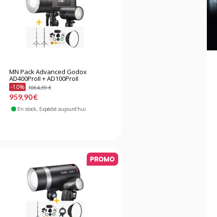
MN Pack Advanced Godox
AD400ProII + AD100ProII
-10%
1064,39 €
959,90 €
En stock
, Expédié aujourd'hui