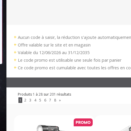
+
Aucun code à saisir, la réduction s'ajoute automatiquemen
+
Offre valable sur le site et en magasin
+
Valable du 12/06/2026 au 31/12/2035
+
Le code promo est utilisable une seule fois par panier
+
Ce code promo est cumulable avec toutes les offres en co
Produits
1
à
28
sur
201
résultats
1
2
3
4
5
6
7
8
»