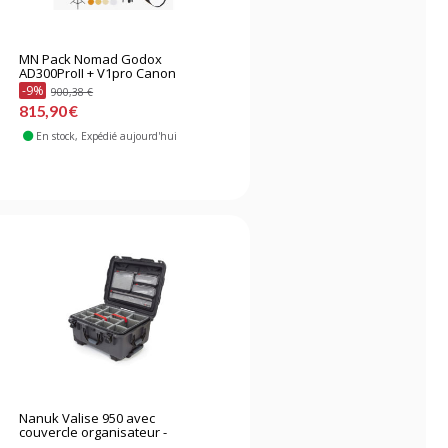
MN Pack Nomad Godox
AD300ProII + V1pro Canon
-9%
900,38 €
815,90 €
En stock
, Expédié aujourd'hui
Nanuk Valise 950 avec
couvercle organisateur -
avec...