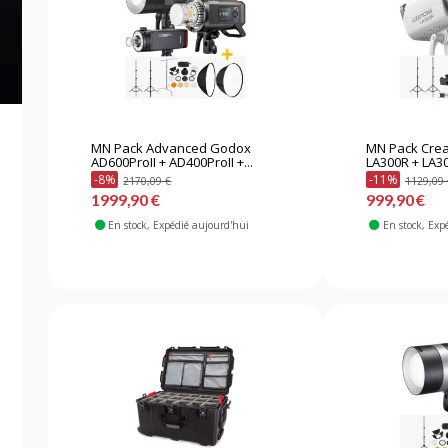
MN Pack Advanced Godox
MN Pack Cre
AD600ProII + AD400ProII +...
LA300R + LA30
-8%
-11%
2170,09 €
1129,09 
1999,90 €
999,90 €
En stock
, Expédié aujourd'hui
En stock
, Exp