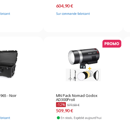
604,90 €
bricant
Sur commande fabricant
965 - Noir
MN Pack Nomad Godox
AD300ProII
-12%
577,50 €
509,90 €
bricant
En stock
, Expédié aujourd'hui