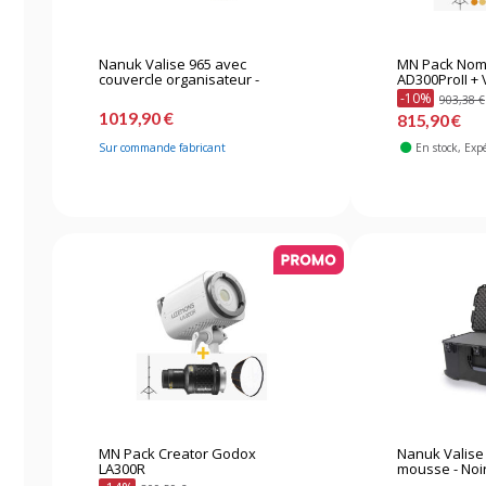
Nanuk Valise 965 avec
MN Pack No
couvercle organisateur -
AD300ProII +
avec...
-10%
903,38 €
1019,90 €
815,90 €
Sur commande fabricant
En stock
, Exp
MN Pack Creator Godox
Nanuk Valise
LA300R
mousse - Noi