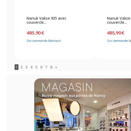
Nanuk Valise 935 avec
Nanuk Valise
couvercle...
couvercle...
485,90 €
485,90 €
Sur commande fabricant
Sur commande fa
1
2
3
4
5
6
7
8
»