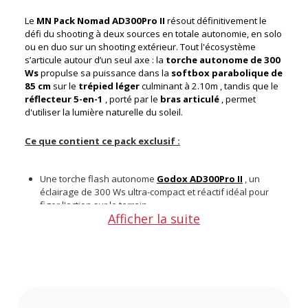
Le
MN Pack Nomad AD300Pro II
résout définitivement le
défi du shooting à deux sources en totale autonomie, en solo
ou en duo sur un shooting extérieur. Tout l'écosystème
s’articule autour d’un seul axe : la
torche autonome de 300
Ws
propulse sa puissance dans la
softbox parabolique de
85 cm
sur le
trépied léger
culminant à 2.10m , tandis que le
réflecteur 5-en-1
, porté par le
bras articulé
, permet
d'utiliser la lumière naturelle du soleil.
Ce que contient ce pack exclusif :
Une torche flash autonome
Godox AD300Pro II
, un
éclairage de 300 Ws ultra-compact et réactif idéal pour
figer l'action sur le terrain
Afficher la suite
Une softbox
Godox AD-S85S
argent de 85 centimètres,
un modeleur parabolique parfait pour diffuser une
lumière douce et flatteuse
Un trépied studio
Godox 210B
, un support léger en
aluminium de quatre sections permettant de sécuriser
votre éclairage jusqu'à 2,10 mètres
Un bras articulé avec pince
Godox LSA-14
, offrant une