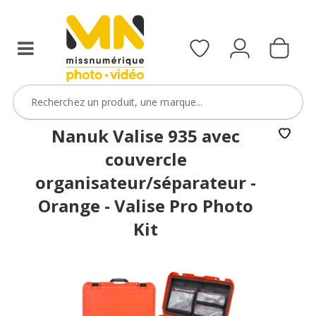
d’un
MN
Pack
Godox
de
la
sélection
Nanuk Valise 935 avec
avec
couvercle
le
organisateur/séparateur -
code
PACKGSAC5
Orange - Valise Pro Photo
Kit
VOIR L'OFFRE