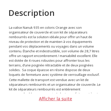
Description
La valise Nanuk 935 en coloris Orange avec son
organisateur de couvercle et son kit de séparateurs
rembourrés est la solution idéale pour offrir un haut de
niveau de protection et de maintien à vos équipements
pendant vos déplacements ou voyages dans un volume
contenu. Étanche et indestructible, son volume de 28,7 litres
offre un rapport encombrement / maniabilité excellent. Elle
est dotée de 4 roues robustes pour affronter tous les
terrains, d’une poignée rétractable et de deux poignées
solides. Sa coque épaisse en résine dispose de deux
loquets de fermeture avec système de verrouillage exclusif.
Cette mallette de transport est vendue avec un kit de
séparateurs rembourrés et un organisateur de couvercle. Le
kit de séparateurs rembourrés est entièrement
personnalisable pour pouvoir s’adapter parfaitement à votre
Afficher la suite
matériel. Son organisateur de couvercle, conçu pour ranger
et organiser des petits accessoires, est composé de trois
poches anti-déchirures munies de fermetures éclairs.