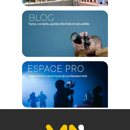
équipement en sécurité
4 roue robuste en polyuréthane pour affronter toutes les
surfaces
Dispose d’une poignée rétractable à main pour plus de
confort
2 poignées ergonomiques en acier inoxydable
rétractables
Kit de séparateurs rembourrés pour organiser librement
le contenu de votre valise
Organisateur de couvercle pour ranger avec praticité tous
vos petits accessoires
Une conception sécurisée et pratique
Sa coque en résine NK-7 légère et résistante dispose de
deux loquets PowerClaw. Grâce au système exclusif de
verrouillage et de fermeture de Nanuk, la mallette reste
fermée et sécurisée jusqu'à ce que vous soyez prêt à l'ouvrir.
Autre caractéristique innovante, cette mallette est dotée du
maintien du couvercle moulé dans la charnière. Grâce à cette
particularité, le couvercle restera ouvert tant que vous en
avez besoin.
Confort et maniabilité