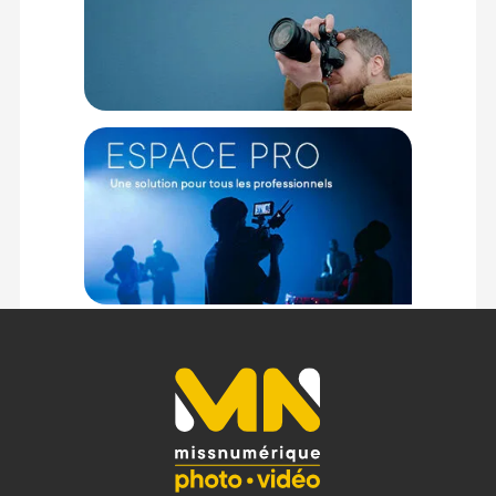
Caractéristiques principales :
PROJECTEURS GODOX LITEMONS LE200BI BLANC
Puissance maximale de 220 W
Température de couleur réglable de 2800 K à 6500 K
Plage de luminosité ajustable de 0 à 100 %
Indice de rendu des couleurs IRC de 98
Indice de fidélité TLCI de 98
Onze effets spéciaux FX créatifs intégrés
Distance de contrôle Bluetooth jusqu'à 30 mètres
Température de fonctionnement de -20°C à 45°C
Dimensions du projecteur de 158 x 239 x 262 millimètres
Poids net du projecteur de 2,9 kilogrammes