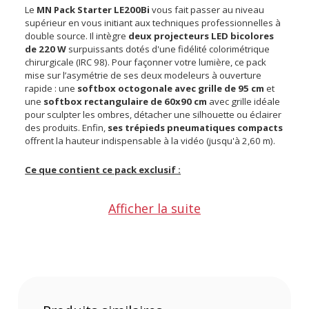
Le
MN Pack Starter LE200Bi
vous fait passer au niveau
supérieur en vous initiant aux techniques professionnelles à
double source. Il intègre
deux projecteurs LED bicolores
de 220 W
surpuissants dotés d'une fidélité colorimétrique
chirurgicale (IRC 98). Pour façonner votre lumière, ce pack
mise sur l’asymétrie de ses deux modeleurs à ouverture
rapide : une
softbox octogonale avec grille de 95 cm
et
une
softbox rectangulaire de 60x90 cm
avec grille idéale
pour sculpter les ombres, détacher une silhouette ou éclairer
des produits. Enfin,
ses trépieds pneumatiques compacts
offrent la hauteur indispensable à la vidéo (jusqu'à 2,60 m).
Ce que contient ce pack exclusif :
Afficher la suite
Deux projecteurs LED
Godox Litemons LE200Bi
Blanc,
des éclairages bicolores de 220 W au design intégré avec
une fidélité colorimétrique exceptionnelle
Une softbox octogonale
Godox SB-FW95
de 95 cm avec
grille, un modeleur idéal pour un contrôle précis du
faisceau et des images plus contrastées
Une softbox rectangulaire
Godox UL-BOX-60x90
de
60x90 cm, parfaite pour des compositions horizontales ou