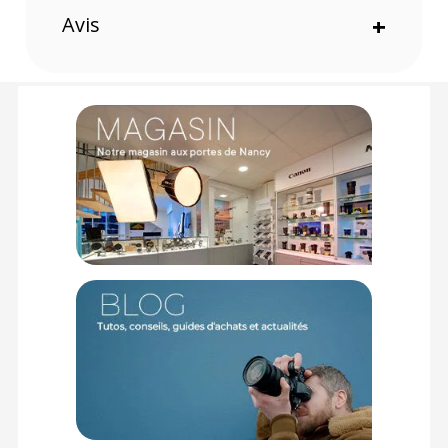
Orange
Avis
+
Offre valable jusqu'au 07-08-2026 inclus.
Code EAN Nedis Câble réseau CAT5e SF/UTP RJ45M-RJ45M 7,5
m Orange - Câble RJ45 - Achat et Prix :
5412810276219
Garantie 2 ans
(1) Nombre de points Fidélité estimés, hors remises au panier, basé
sur le prix TTC en €, les points seront effectivement calculés dans le
panier.