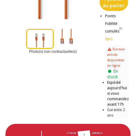
au panier
Points
Fidélité
(1)
cumulés
3pts
Dernier
Photo(s) non contractuelle(s)
article
disponible
en ligne
En
stock
Expédié
aujourd'hui
si vous
commandez
avant 17h
Garantie 2
ans
Il reste
pièce(s)
1