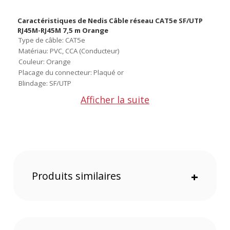
Caractéristiques de Nedis Câble réseau CAT5e SF/UTP
RJ45M-RJ45M 7,5 m Orange
Type de câble: CAT5e
Matériau: PVC, CCA (Conducteur)
Couleur: Orange
Placage du connecteur: Plaqué or
Blindage: SF/UTP
Bande passante maximale: 1 Gbps
Afficher la suite
Conception de câble: Rond
Conception de connecteur - côté A: Droit
Conception de connecteur - côté B: Droit
Connecteur A: RJ45 (8P8C) Mâle
Connecteur B: RJ45 (8P8C) Mâle
Fréquence: 100 MHz
Taille de gaine de câble: 5.5 mm
Produits similaires
+
Longueur de corde: 7.5 m
Valeur AWG: 27
CONTENU DU CARTON :
1 X Nedis Câble réseau CAT5e SF/UTP RJ45M-RJ45M 7,5 m