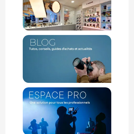
Format : FX
Focale : 50mm
Ouverture maximale : f/1.4
Ouverture minimale : f/16
Construction optique : 10 lentilles en 7 groupes (dont 1
lentille asphérique°
Angle de champ : Format FX : 47° Format DX: 31°.30'
Système de mise au point : Système multi-groupes, système
de mise au point interne
Distance minimale de mise au point : 0.37m
Rapport de reproduction maximal : 0.17x
Nombre de lamelles du diaphragme : 9 (diaphragme
circulaire)
Plage des ouvertures : f/1.4 - f/16
Diamètre de filtre : 62mm
Dimensions : diamètre max 74.5 x longueur 86.5
Poids : environ 420g
Autofocus : oui
Mise au point : automatique, manuelle