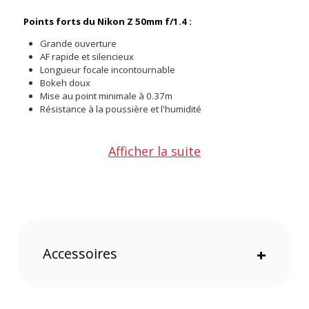
Points forts du Nikon Z 50mm f/1.4 :
Grande ouverture
AF rapide et silencieux
Longueur focale incontournable
Bokeh doux
Mise au point minimale à 0.37m
Résistance à la poussière et l'humidité
L'objectif Nikon Z 50mm f/1.4 vous permet grâce à sa grande
Afficher la suite
ouverture, de réaliser vos clichés même dans des conditions
lumineuses compliquées. L'ouverture à f/1.4 permets de
pouvoir corriger facilement un manque de lumière ou un
sujet en contre-jour. Le rendu du des couleurs est fidèles, et
les différentes couleurs apparaissent d'une grande
profondeur sur la totalité du cadre grâce à la précision des
lentilles Nikon.
Accessoires
+
Grâce à son AF multi-groupes, le Nikon Z 50mm f/1.4 est
précis, silencieux et rapide, en bref un allié de choix lorsque
la rapidité, et la discrétion sont de mise pour la réalisation de
vos images (mariages, reportage photo, street photo).