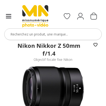
filtres
avec
le
code
ObjectifFiltre5
VOIR L'OFFRE
Nikon Nikkor Z 50mm
f/1.4
Objectif focale fixe Nikon