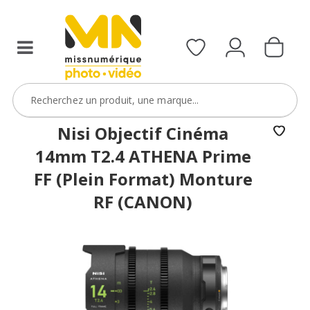
filtres
avec
le
code
ObjectifFiltre5
VOIR L'OFFRE
Nisi Objectif Cinéma
14mm T2.4 ATHENA Prime
FF (Plein Format) Monture
RF (CANON)