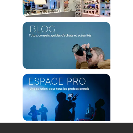
distance minimale à l'infini est extrêmement faible, offrant
ainsi une stabilité et une constance durant vos prises de vue.
Uniformité de poids et de taille
Chaque objectif NiSi est assorti en termes de poids et de
taille, ce qui signifie qu'aucun rééquilibrage n'est nécessaire
sur une Gimbal lorsque vous passez d'un objectif à l'autre.
De plus, le filetage de filtre de 77mm (à l'exception du 14mm)
et les embouts d'ouverture et de mise au point assortis sur
toute la gamme facilitent l'utilisation d'accessoires tels que
les filtres et les engrenages de mise au point. L'anneau de
mise au point offre une rotation de 300° avec des échelles
focales fluorescentes pour une précision maximale lors de la
mise au point.
Caractéristiques de l'Objectif 14 mm Cinéma ATHENA
Prime FF (Plein Format) Monture RF Canon par Nisi :
GENERAL
Modèle : Objectif 14 mm Cinéma ATHENA Prime FF (Plein
Format) Monture RF Canon
Marque : Nisi