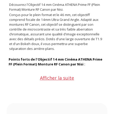
Découvrez l'Objectif 14 mm Cinéma ATHENA Prime FF (Plein
Format) Monture RF Canon par Nisi.
Conçus pour le plein format et le 46 mm, cet objectiff
comprend focale de 14mm Ultra Grand Angle. Adapté aux
montures RF Canon, cet objectif se distinguent par son
contrôle de microcontraste et sa très faible aberration
chromatique, assurant une qualité d'image exceptionnelle
avec des détails précis. Dotés d'une large ouverture de T1.9
et d'un Bokeh doux, il vous permettra une superbe
séparation des arrière-plans.
Points forts de l'Objectif 14 mm Cinéma ATHENA Prime
FF (Plein Format) Monture RF Canon par Nisi :
Afficher la suite
Ouverture T1.9 pour une performance optimale en basse
lumière et un magnifique bokeh
Minimisation du focus-breathing pour une réduction des
variations de champ de vision lors de la mise au point
assurant une stabilité visuelle
Contrôle du micro-contraste et aberration chromatique
minimale pour une netteté exceptionnelle et des détails
fins